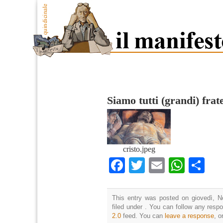
Siamo tutti (grandi) frate
cristo.jpeg
Facebook
Twitter
Email
What
Co
This entry was posted on giovedì, N
filed under . You can follow any resp
2.0
feed. You can
leave a response
, o