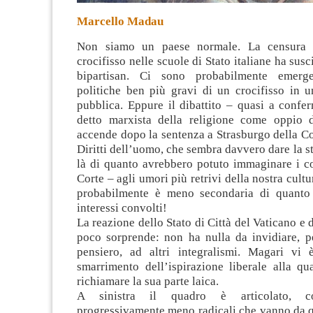
Marcello Madau
Non siamo un paese normale. La censura 
crocifisso nelle scuole di Stato italiane ha sus
bipartisan. Ci sono probabilmente emerg
politiche ben più gravi di un crocifisso
in u
pubblica. Eppure il dibattito – quasi a confe
detto marxista della religione come oppio 
accende dopo la sentenza a Strasburgo della C
Diritti dell’uomo, che sembra davvero dare la st
là di quanto avrebbero potuto immaginare i c
Corte – agli umori più retrivi della nostra cult
probabilmente è meno secondaria di quanto 
interessi convolti!
La reazione dello Stato di Città del Vaticano e 
poco sorprende: non ha nulla da invidiare, p
pensiero, ad altri integralismi. Magari vi
smarrimento dell’ispirazione liberale alla qu
richiamare la sua parte laica.
A sinistra il quadro è articolato, c
progressivamente meno radicali che vanno da q