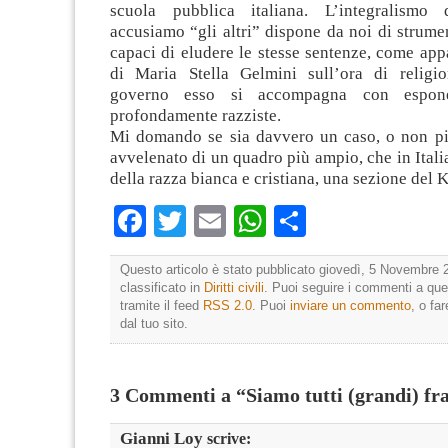
scuola pubblica italiana. L’integralismo
accusiamo “gli altri” dispone da noi di strument
capaci di eludere le stesse sentenze, come app
di Maria Stella Gelmini sull’ora di religi
governo esso si accompagna con espon
profondamente razziste.
Mi domando se sia davvero un caso, o non piut
avvelenato di un quadro più ampio, che in Italia
della razza bianca e cristiana, una sezione del 
Facebook
Twitter
Email
WhatsApp
Condividi
Questo articolo è stato pubblicato giovedì, 5 Novembre 
classificato in
Diritti civili
. Puoi seguire i commenti a que
tramite il feed
RSS 2.0
. Puoi
inviare un commento
, o fa
dal tuo sito.
3 Commenti a “Siamo tutti (grandi) fra
Gianni Loy
scrive: