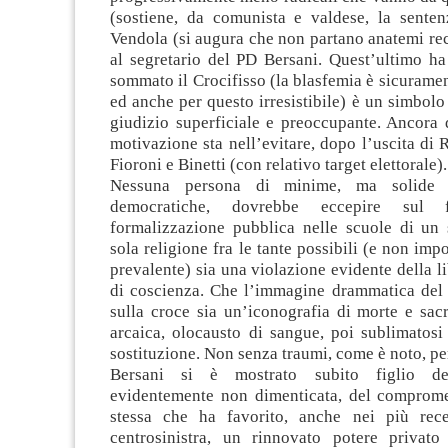
(sostiene, da comunista e valdese, la senten
Vendola (si augura che non partano anatemi re
al segretario del PD Bersani. Quest’ultimo ha
sommato il Crocifisso (la blasfemia è sicuramen
ed anche per questo irresistibile) è un simbolo
giudizio superficiale e preoccupante. Ancora 
motivazione sta nell’evitare, dopo l’uscita di R
Fioroni e Binetti (con relativo target elettorale).
Nessuna persona di minime, ma solide 
democratiche, dovrebbe eccepire sul 
formalizzazione pubblica nelle scuole di un
sola religione fra le tante possibili (e non imp
prevalente) sia una violazione evidente della li
di coscienza. Che l’immagine drammatica del 
sulla croce sia un’iconografia di morte e sacr
arcaica, olocausto di sangue, poi sublimatosi 
sostituzione. Non senza traumi, come è noto, pe
Bersani si è mostrato subito figlio del
evidentemente non dimenticata, del comprome
stessa che ha favorito, anche nei più rece
centrosinistra, un rinnovato potere privato 