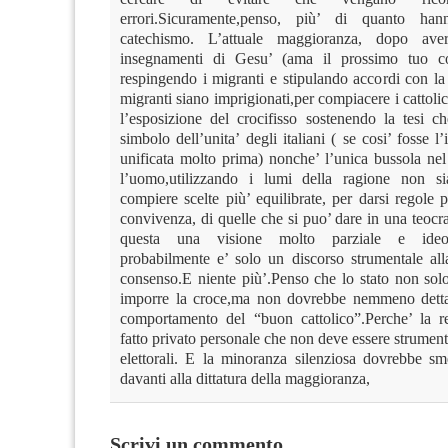
errori.Sicuramente,penso, più’ di quanto ha
catechismo. L’attuale maggioranza, dopo ave
insegnamenti di Gesu’ (ama il prossimo tuo c
respingendo i migranti e stipulando accordi con la
migranti siano imprigionati,per compiacere i cattoli
l’esposizione del crocifisso sostenendo la tesi ch
simbolo dell’unita’ degli italiani ( se cosi’ fosse l’
unificata molto prima) nonche’ l’unica bussola nel
l’uomo,utilizzando i lumi della ragione non s
compiere scelte più’ equilibrate, per darsi regole 
convivenza, di quelle che si puo’ dare in una teoc
questa una visione molto parziale e ideo
probabilmente e’ solo un discorso strumentale all
consenso.E niente più’.Penso che lo stato non so
imporre la croce,ma non dovrebbe nemmeno dettar
comportamento del “buon cattolico”.Perche’ la r
fatto privato personale che non deve essere strumenta
elettorali. E la minoranza silenziosa dovrebbe sme
davanti alla dittatura della maggioranza,
Scrivi un commento