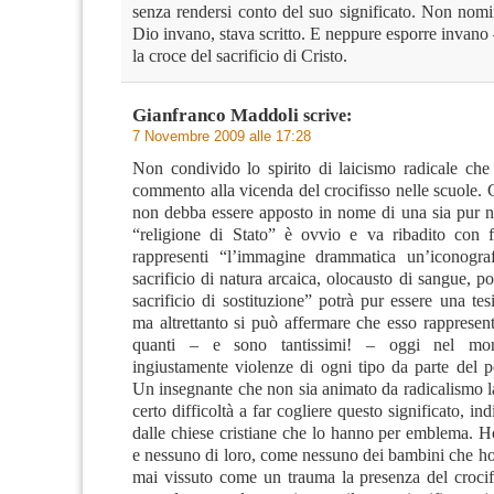
senza rendersi conto del suo significato. Non nomi
Dio invano, stava scritto. E neppure esporre invano
la croce del sacrificio di Cristo.
Gianfranco Maddoli
scrive:
7 Novembre 2009 alle 17:28
Non condivido lo spirito di laicismo radicale che 
commento alla vicenda del crocifisso nelle scuole. C
non debba essere apposto in nome di una sia pur no
“religione di Stato” è ovvio e va ribadito con 
rappresenti “l’immagine drammatica un’iconogra
sacrificio di natura arcaica, olocausto di sangue, po
sacrificio di sostituzione” potrà pur essere una tes
ma altrettanto si può affermare che esso rappresen
quanti – e sono tantissimi! – oggi nel mo
ingiustamente violenze di ogni tipo da parte del po
Un insegnante che non sia animato da radicalismo l
certo difficoltà a far cogliere questo significato, i
dalle chiese cristiane che lo hanno per emblema. Ho
e nessuno di loro, come nessuno dei bambini che ho
mai vissuto come un trauma la presenza del crocifi