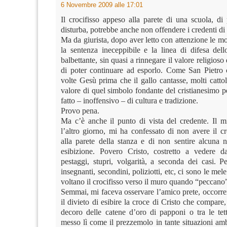
6 Novembre 2009 alle 17:01
Il crocifisso appeso alla parete di una scuola, di
disturba, potrebbe anche non offendere i credenti di 
Ma da giurista, dopo aver letto con attenzione le mo
la sentenza ineceppibile e la linea di difesa dell
balbettante, sin quasi a rinnegare il valore religioso
di poter continuare ad esporlo. Come San Pietro 
volte Gesù prima che il gallo cantasse, molti cattol
valore di quel simbolo fondante del cristianesimo p
fatto – inoffensivo – di cultura e tradizione.
Provo pena.
Ma c’è anche il punto di vista del credente. Il m
l’altro giorno, mi ha confessato di non avere il c
alla parete della stanza e di non sentire alcuna n
esibizione. Povero Cristo, costretto a vedere d
pestaggi, stupri, volgarità, a seconda dei casi. P
insegnanti, secondini, poliziotti, etc, ci sono le me
voltano il crocifisso verso il muro quando “peccano
Semmai, mi faceva osservare l’amico prete, occorre
il divieto di esibire la croce di Cristo che compare,
decoro delle catene d’oro di papponi o tra le tett
messo lì come il prezzemolo in tante situazioni am