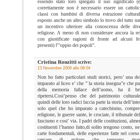
essendo stato loro spiegato il suo significato (
correttamente non è necessario essere un cattoli
classi con bambini di diversa estrazione cultura
esposto anche un altro simbolo lo trovo del tutto nat
un incentivo ulteriore alla conoscenza delle div
religiose. A meno di non considerare ancora la rel
con giustificate ragioni di fronte ad alcuni fe
presenti) l'”oppio dei popoli”.
Cristina Ronzitti
scrive:
13 Novembre 2009 alle 08:04
Non ho fatto particolari studi storici, pero’ una d
imparato al liceo e’ che ” la storia insegna”e che p
della memoria fallace dell’uomo, ha il br
ripetersi.Cosi’penso che del patrimonio cultura
quindi delle loro radici faccia parte la storia dell’in
solo quel che ho imparato a catechismo, compres
religione, le guerre sante, le crociate, il tribunale del
fascismo e cosi’ via. I padri delle costituzioni, alme
costituenti l’hanno fatto,di solito tengono conto, nel
carte fondamentali, delle esperienze fatte nel corso 
cercare di evitare che vengano ricom