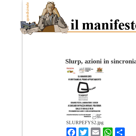
Slurp, azioni in sincroni
SLURPEFYS2.jpg
Facebook
Twitter
Email
What
Co