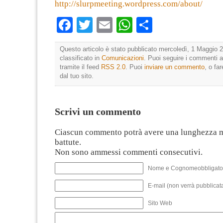
http://slurpmeeting.wordpress.com/about/
Facebook
Twitter
Email
WhatsApp
Condividi
Questo articolo è stato pubblicato mercoledì, 1 Maggio 2
classificato in
Comunicazioni
. Puoi seguire i commenti a
tramite il feed
RSS 2.0
. Puoi
inviare un commento
, o fa
dal tuo sito.
Scrivi un commento
Ciascun commento potrà avere una lunghezza 
battute.
Non sono ammessi commenti consecutivi.
Nome e Cognomeobbligato
E-mail (non verrà pubblicata
Sito Web