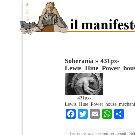
Soberania
»
431px-
Lewis_Hine_Power_hou
431px-
Lewis_Hine_Power_house_mechani
Facebook
Twitter
Email
What
Co
This entry was posted on lunedì, Se