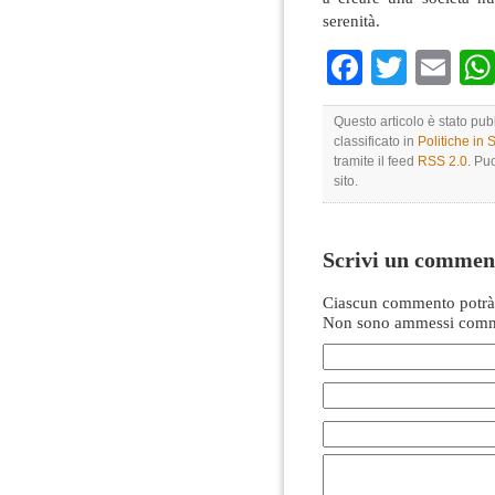
serenità.
Faceboo
Twitte
Em
Questo articolo è stato pu
classificato in
Politiche in
tramite il feed
RSS 2.0
. Pu
sito.
Scrivi un commen
Ciascun commento potrà 
Non sono ammessi comme