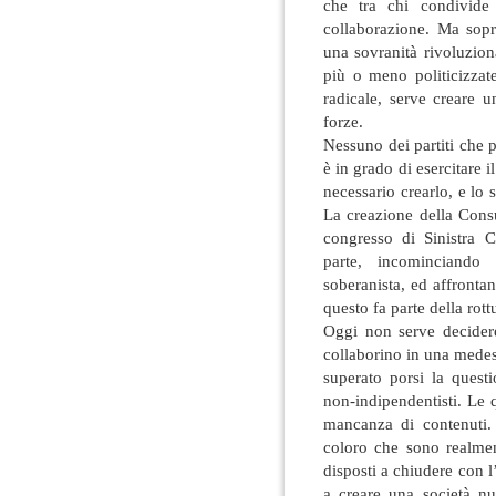
che tra chi condivide 
collaborazione. Ma sopr
una sovranità rivoluzion
più o meno politicizza
radicale, serve creare 
forze.
Nessuno dei partiti che 
è in grado di esercitare i
necessario crearlo, e lo 
La creazione della Cons
congresso di Sinistra 
parte, incominciando 
soberanista, ed affronta
questo fa parte della rot
Oggi non serve decidere
collaborino in una mede
superato porsi la questi
non-indipendentisti. Le 
mancanza di contenuti. 
coloro che sono realment
disposti a chiudere con 
a creare una società nu