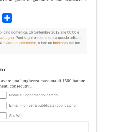
k
r
ail
WhatsApp
Condividi
bblicato domenica, 16 Settembre 2012 alle 00:00 e
 Sardegna
. Puoi seguire i commenti a questo articolo
oi
inviare un commento
, o fare un
trackback
dal tuo
to
avere una lunghezza massima di 1500 battute.
nti consecutivi.
Nome e Cognomeobbligatorio
E-mail (non verrà pubblicata) obbligatorio
Sito Web