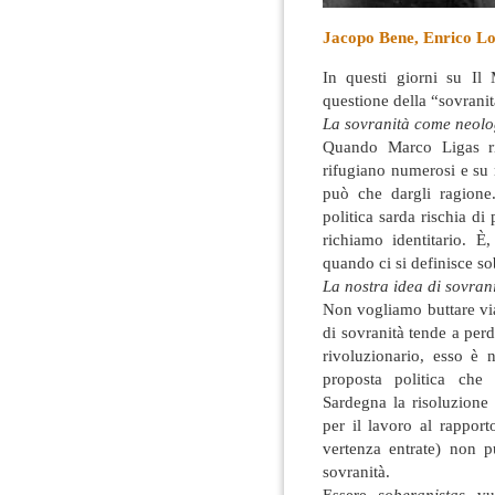
Jacopo Bene, Enrico L
In questi giorni su Il 
questione della “sovranità
La sovranità come neolo
Quando Marco Ligas ril
rifugiano numerosi e su m
può che dargli ragione
politica sarda rischia di
richiamo identitario. È
quando ci si definisce so
La nostra idea di sovran
Non vogliamo buttare via
di sovranità tende a per
rivoluzionario, esso è
proposta politica che 
Sardegna la risoluzione 
per il lavoro al rapport
vertenza entrate) non p
sovranità.
Essere
soberanistas
vuo