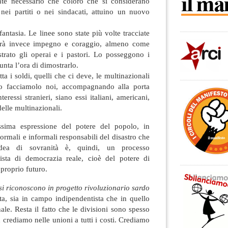
nte necessario che coloro che si considerano
 nei partiti o nei sindacati, attuino un nuovo
antasia. Le linee sono state più volte tracciate
virà invece impegno e coraggio, almeno come
rato gli operai e i pastori. Lo posseggono i
unta l’ora di dimostrarlo.
ta i soldi, quelli che ci deve, le multinazionali
no facciamolo noi, accompagnando alla porta
teressi stranieri, siano essi italiani, americani,
delle multinazionali.
ima espressione del potere del popolo, in
i formali e informali responsabili del disastro che
dea di sovranità è, quindi, un processo
ista di democrazia reale, cioè del potere di
proprio futuro.
 si riconoscono in progetto rivoluzionario sardo
ta, sia in campo indipendentista che in quello
ale. Resta il fatto che le divisioni sono spesso
 crediamo nelle unioni a tutti i costi. Crediamo