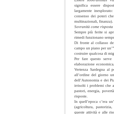
significa essere disp
largamente inesplorato:
consenso dei poteri che
multinazionali, finanza).
Sovranità come risposta a
Sempre più ferite si apr
rimedi funzionano sempre
Di fronte al collasso de
campo un piano per un’”in
costruire qualcosa di mig
Per fare questo serve 
elaborazione economica,
Vertenza Sardegna al p
all’ordine del giorno u
dell’Autonomia e dei Pia
irrisolti i problemi che 
pastori, energia, povert
risposte.
In quell’epoca c’era un’
(agricoltura, pastorizia
queste attività e alle ri