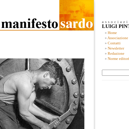
associaz
LUIGI PI
Home
Associazione
Contatti
Newsletter
Redazione
Norme editori