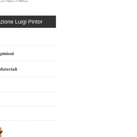
ione Luigi Pintor
pinioni
ateriali