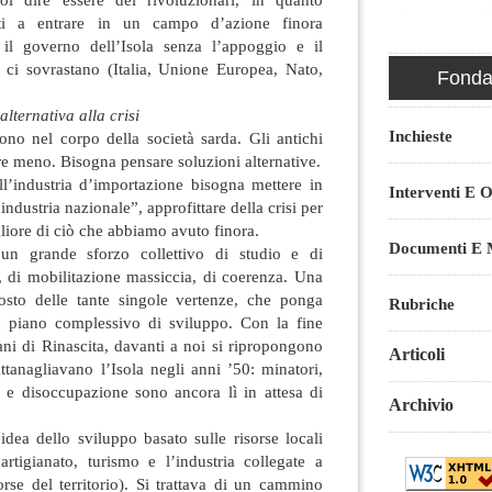
osti a entrare in un campo d’azione finora
 il governo dell’Isola senza l’appoggio e il
 ci sovrastano (Italia, Unione Europea, Nato,
Fondaz
lternativa alla crisi
Inchieste
ono nel corpo della società sarda. Gli antichi
 meno. Bisogna pensare soluzioni alternative.
ll’industria d’importazione bisogna mettere in
Interventi E O
dustria nazionale”, approfittare della crisi per
liore di ciò che abbiamo avuto finora.
Documenti E M
un grande sforzo collettivo di studio e di
 di mobilitazione massiccia, di coerenza. Una
osto delle tante singole vertenze, che ponga
Rubriche
n piano complessivo di sviluppo. Con la fine
ni di Rinascita, davanti a noi si ripropongono
Articoli
attanagliavano l’Isola negli anni ’50: minatori,
à e disoccupazione sono ancora lì in attesa di
Archivio
idea dello sviluppo basato sulle risorse locali
, artigianato, turismo e l’industria collegate a
sorse del territorio). Si trattava di un cammino