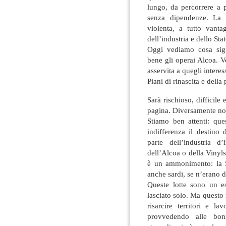
lungo, da percorrere a 
senza dipendenze. La p
violenta, a tutto vanta
dell’industria e dello Sta
Oggi vediamo cosa sig
bene gli operai Alcoa. V
asservita a quegli interes
Piani di rinascita e della
Sarà rischioso, difficile 
pagina. Diversamente non
Stiamo ben attenti: qu
indifferenza il destino
parte dell’industria d
dell’Alcoa o della Vinyls
è un ammonimento: la S
anche sardi, se n’erano d
Queste lotte sono un e
lasciato solo. Ma questo 
risarcire territori e la
provvedendo alle boni