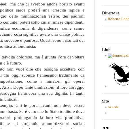
piedi, ma che ci avrebbe anche portato avanti
olitica sarda preferì una crescita rapida e
Direttore
ggio delle multinazionali estere, dei padroni
Roberto Lod
to centrale: poteri sotto cui si rimase dipendenti.
nifica economia di dipendenza, come sanno
ediamo cosa significa avere una classe politica
si, succube e paurosa. Questi sono i risultati dei
 politica autonomista.
Link
e talvolta doloroso, ma è giunta l’ora di voltare
 c’è futuro.
esto non vuol dire che bisogna accettare con
 di chi oggi subisce l’ennesimo tradimento da
’importazione, come i minatori, gli operai
. Anzi. Dopo tante umiliazioni, il loro coraggio
ardegna ha ancora una sua dignità. In tanti,
imenticati.
Sito
sempio. Chi le porta avanti non deve essere
Accedi
non basta. Se è vero che lo Stato traditore deve
voratori, prolungando la loro vita produttiva,
fiche ed erogando ammortizzatori sociali