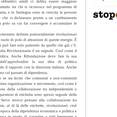
obbiettivi simili ci debba essere maggiore
attutto tra chi si riconosce nel programma di
aria, e in Sardegna sono in crescita le persone
te che si dichiarano pronte a un cambiamento
un polo su cui far convergere e accumulare le
potremmo definire potenzialmente rivoluzionari
l ruolo di polo di attrazione di queste energie. È
si può fare solo partendo da quello che già c’è.
ulta Rivoluzionaria è un segnale. Così come il
Critica. Anche Rifondazione deve fare la sua
dall’approfondire la sua idea di politica
ndo il rapporto con la direzione italiana. Anche
tura col passato di dipendenza.
 se sia lecito che comunisti e non-comunisti
sima organizzazione o movimento, così come è
one della collaborazione tra indipendentisti o
questioni di etichetta sono spesso segnale della
Serve invece pensare alla collaborazione tra
e, al di là delle etichette, rivoluzionari: cioè
l’epoca della dipendenza economica e politica e
ova in grado di garantire a tutti benessere e