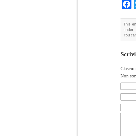
This en
under .
You can
Scriv
Ciascun
Non son