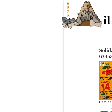
Solid
6335
633533