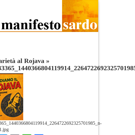
arietà al Rojava
»
33365_1440366804119914_226472269232570198
365_1440366804119914_2264722692325701985_n-
1.jpg