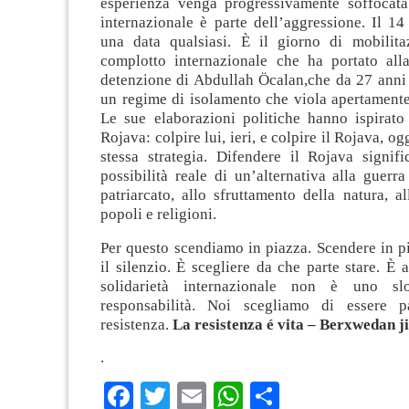
esperienza venga progressivamente soffocata.
internazionale è parte dell’aggressione. Il 1
una data qualsiasi. È il giorno di mobilita
complotto internazionale che ha portato alla
detenzione di Abdullah Öcalan,che da 27 anni 
un regime di isolamento che viola apertamente 
Le sue elaborazioni politiche hanno ispirato 
Rojava: colpire lui, ieri, e colpire il Rojava, ogg
stessa strategia. Difendere il Rojava signifi
possibilità reale di un’alternativa alla guerr
patriarcato, allo sfruttamento della natura, al
popoli e religioni.
Per questo scendiamo in piazza. Scendere in p
il silenzio. È scegliere da che parte stare. È 
solidarietà internazionale non è uno s
responsabilità. Noi scegliamo di essere p
resistenza.
La resistenza é vita – Berxwedan j
.
Facebook
Twitter
Email
WhatsApp
Condividi