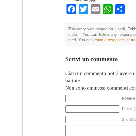
Facebook
Twitter
Email
What
Co
This entry was posted on lunedì, Febbr
under . You can follow any responses
feed. You can
leave a response
, or
tr
Scrivi un commento
Ciascun commento potrà avere u
battute.
Non sono ammessi commenti con
Nome e 
E-mail (
Sito We