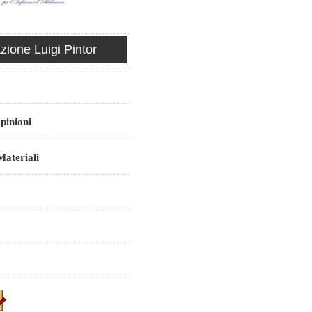
ione Luigi Pintor
pinioni
ateriali