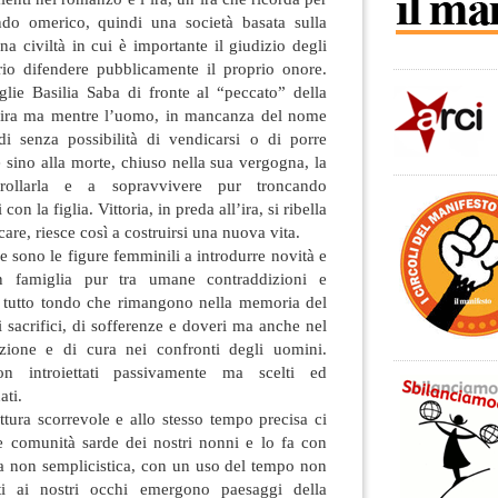
ndo omerico, quindi una società basata sulla
na civiltà in cui è importante il giudizio degli
ario difendere pubblicamente il proprio onore.
lie Basilia Saba di fronte al “peccato” della
ll’ira ma mentre l’uomo, in mancanza del nome
i senza possibilità di vendicarsi o di porre
e sino alla morte, chiuso nella sua vergogna, la
rollarla e a sopravvivere pur troncando
con la figlia. Vittoria, in preda all’ira, si ribella
icare, riesce così a costruirsi una nuova vita.
sono le figure femminili a introdurre novità e
in famiglia pur tra umane contraddizioni e
a tutto tondo che rimangono nella memoria del
di sacrifici, di sofferenze e doveri ma anche nel
azione e di cura nei confronti degli uomini.
n introiettati passivamente ma scelti ed
ti.
ttura scorrevole e allo stesso tempo precisa ci
le comunità sarde dei nostri nonni e lo fa con
a non semplicistica, con un uso del tempo non
ti ai nostri occhi emergono paesaggi della