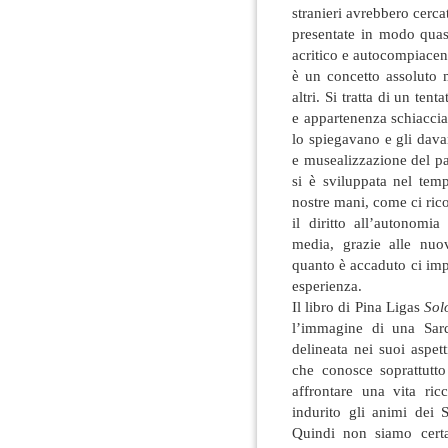
stranieri avrebbero cercat
presentate in modo quas
acritico e autocompiacent
è un concetto assoluto 
altri. Si tratta di un tent
e appartenenza schiaccian
lo spiegavano e gli dav
e musealizzazione del pa
si è sviluppata nel te
nostre mani, come ci ric
il diritto all’autonomia
media, grazie alle nuo
quanto è accaduto ci imp
esperienza.
Il libro di Pina Ligas
Solo
l’immagine di una Sar
delineata nei suoi aspett
che conosce soprattutto
affrontare una vita ric
indurito gli animi dei 
Quindi non siamo certa