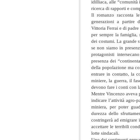
idilliaca, alle “comunit
ricerca di rapporti e com
Il romanzo racconta le
generazioni a partire d
Vittoria Ferrai e di padr
per sempre la famiglia, 
dei costumi. La grande st
se non siamo in presenza
protagonisti intersecano
presenza dei “continenta
della popolazione ma con
entrare in contatto, la c
miniere, la guerra, il fa
devono fare i conti con 
Mentre Vincenzo aveva pr
indicare l’attività agro-p
miniera, per poter gua
durezza dello sfruttamen
costringerà ad emigrare 
accettare le terribili co
lotte sindacali.
Uno dei sentimenti preval