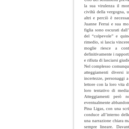
la sua virulenza il mo
civiltà della vergogna, u
altri e perciò è necess
Juanne Ferrai e sua mog
figlia sono oscurati da
del “colpevole” e quind
rimedio, si lascia vincer
moglie riesce a cont
definitivamente i rapporti 
e rifiuta di lasciarsi giud
Nel complesso comunque 
atteggiamenti diversi 
incertezze, personaggi 
lettore con la loro vita 
loro tentativo di medi
Atteggiamenti però no
eventualmente abbandona
Pina Ligas, con una scri
conduce all’interno del
una narrazione chiara m
sempre lineare. Davan