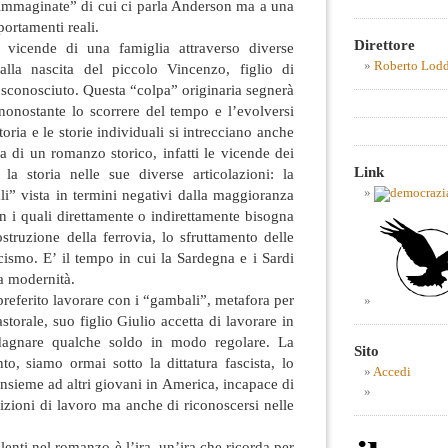
à immaginate” di cui ci parla Anderson ma a una
portamenti reali.
Direttore
 vicende di una famiglia attraverso diverse
Roberto Lod
alla nascita del piccolo Vincenzo, figlio di
e sconosciuto. Questa “colpa” originaria segnerà
nonostante lo scorrere del tempo e l’evolversi
oria e le storie individuali si intrecciano anche
 di un romanzo storico, infatti le vicende dei
Link
 la storia nelle sue diverse articolazioni: la
li” vista in termini negativi dalla maggioranza
 i quali direttamente o indirettamente bisogna
ostruzione della ferrovia, lo sfruttamento delle
scismo. E’ il tempo in cui la Sardegna e i Sardi
la modernità.
eferito lavorare con i “gambali”, metafora per
astorale, suo figlio Giulio accetta di lavorare in
dagnare qualche soldo in modo regolare. La
Sito
to, siamo ormai sotto la dittatura fascista, lo
Accedi
insieme ad altri giovani in America, incapace di
ndizioni di lavoro ma anche di riconoscersi nelle
enti nel romanzo è l’ira, un’ira che ricorda per