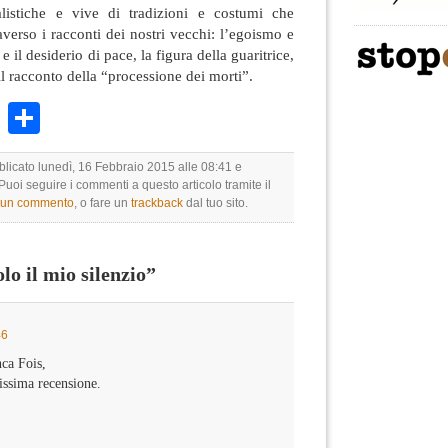
listiche e vive di tradizioni e costumi che
verso i racconti dei nostri vecchi: l’egoismo e
 e il desiderio di pace, la figura della guaritrice,
l racconto della “processione dei morti”.
k
r
ail
WhatsApp
Condividi
blicato lunedì, 16 Febbraio 2015 alle 08:41 e
 Puoi seguire i commenti a questo articolo tramite il
e un commento
, o fare un
trackback
dal tuo sito.
o il mio silenzio”
46
ca Fois,
lissima recensione.