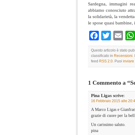
Sardegna, immagini rea
abbiamo conosciuto attra
la solidarietà, la vendetta
le spose quasi bambine, i
Faceboo
Twitte
Em
Questo articolo è stato pub
classificato in
Recensioni
.
feed
RSS 2.0
. Puoi
inviar
1 Commento a “Sol
Pina Ligas
scrive:
16 Febbraio 2015 alle 20:
A Marco Ligas e Gianfran
grazie di cuore per la bel
Un carissimo saluto.
pina