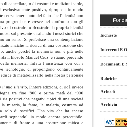
o di cancellare, o di costumi e tradizioni sarde,
i esclusivamente positivo
, riproposte in modo
e senza tener conto del fatto che l’identità non
Fondaz
ma progredisce e cresce nel confronto con gli
ativo di costruire o ricostruire la propria identità
dosi sul presente e saltando i nessi storici che
Inchieste
ano un senso. Si preferisce una contemplazione
ssato anziché la ricerca di una costruzione che
Interventi E O
mpo, anche perché la memoria non è più nelle
orda il filosofo Manuel Cruz, e stiamo perdendo
 della memoria. Infatti l’insistenza con cui i
Documenti E M
ve tecnologie, ci propongono continuamente
edisce di metabolizzarlo nella nostra personale
Rubriche
 il mio silenzio
, Pintore edizioni, ci ridà invece
Articoli
degna tra fine ‘800 e prima metà del ‘900
i sia positivi che negativi tipici di una società
Archivio
 la miseria, la fame, la malaria, costretta ad
ca solo di sacrifici. Una vita che ha spesso
Sardi segnandoli in modo ancora percettibile.
mente di fronte a una costruzione mitica e