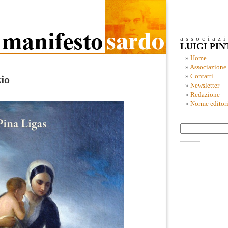
associaz
LUIGI PI
Home
Associazione
Contatti
zio
Newsletter
Redazione
Norme editori