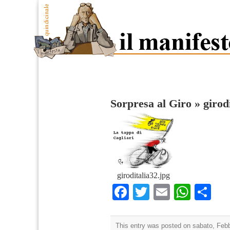
Sorpresa al Giro
»
girod
giroditalia32.jpg
Facebook
Twitter
Email
What
Co
This entry was posted on sabato, Febbr