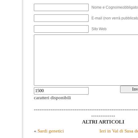
Nome e Cognomeobbligato
E-mail (non verrà pubblicata
Sito Web
caratteri disponibili
--------------------------------------------------------
-------------
ALTRI ARTICOLI
«
Sardi genetici
Ieri in Val di Susa 