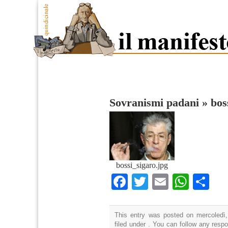
Sovranismi padani
»
bos
bossi_sigaro.jpg
Facebook
Twitter
Email
What
Co
This entry was posted on mercoledì,
filed under . You can follow any resp