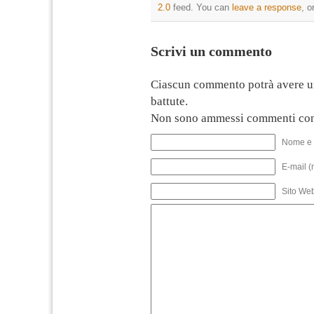
2.0
feed. You can
leave a response
, o
Scrivi un commento
Ciascun commento potrà avere u
battute.
Non sono ammessi commenti con
Nome e 
E-mail (
Sito We