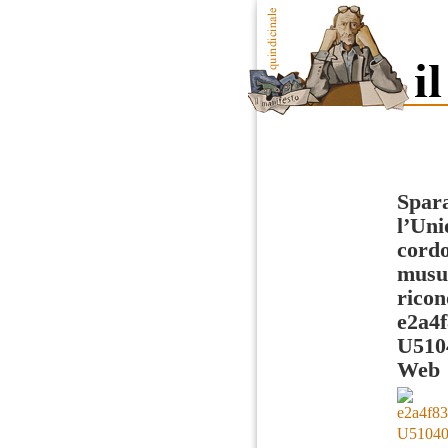
Spara
l’Uni
cordo
musul
ricon
e2a4
U510
Web