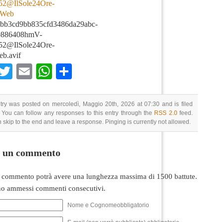
3bb3cd9bb835cfd3486da29abc-
886408hmV-
52@IlSole24Ore-
b.avif
Facebook
Twitter
Email
WhatsApp
Condividi
try was posted on mercoledì, Maggio 20th, 2026 at 07:30 and is filed
 You can follow any responses to this entry through the
RSS 2.0
feed.
 skip to the end and leave a response. Pinging is currently not allowed.
i un commento
 commento potrà avere una lunghezza massima di 1500 battute.
o ammessi commenti consecutivi.
Nome e Cognomeobbligatorio