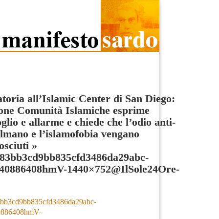
toria all’Islamic Center di San Diego:
one Comunità Islamiche esprime
glio e allarme e chiede che l’odio anti-
mano e l’islamofobia vengano
osciuti
»
f83bb3cd9bb835cfd3486da29abc-
40886408hmV-1440×752@IlSole24Ore-