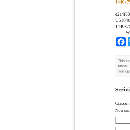
e2a4f8
U51040
1440x7
We
This en
under .
You can
Scriv
Ciascun
Non son