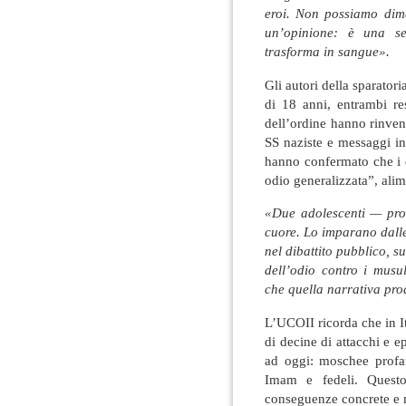
eroi. Non possiamo dim
un’opinione: è una se
trasforma in sangue».
Gli autori della sparator
di 18 anni, entrambi re
dell’ordine hanno rinven
SS naziste e messaggi in
hanno confermato che i d
odio generalizzata”, alim
«Due adolescenti — pro
cuore. Lo imparano dall
nel dibattito pubblico, s
dell’odio contro i musu
che quella narrativa prod
L’UCOII ricorda che in Ita
di decine di attacchi e 
ad oggi: moschee profan
Imam e fedeli. Questo
conseguenze concrete e m