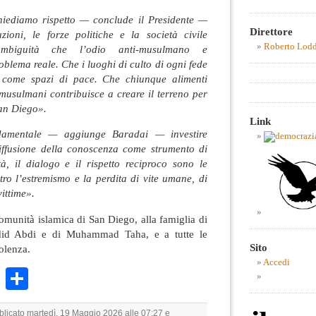
hiediamo rispetto — conclude il Presidente —
Direttore
zioni, le forze politiche e la società civile
Roberto Lod
mbiguità che l’odio anti-musulmano e
oblema reale. Che i luoghi di culto di ogni fede
i come spazi di pace. Che chiunque alimenti
 musulmani contribuisce a creare il terreno per
San Diego».
Link
ndamentale — aggiunge Baradai — investire
 diffusione della conoscenza come strumento di
tà, il dialogo e il rispetto reciproco sono le
tro l’estremismo e la perdita di vite umane, di
vittime».
comunità islamica di San Diego, alla famiglia di
id Abdi e di Muhammad Taha, e a tutte le
Sito
olenza.
Accedi
k
r
ail
WhatsApp
Condividi
bblicato martedì, 19 Maggio 2026 alle 07:27 e