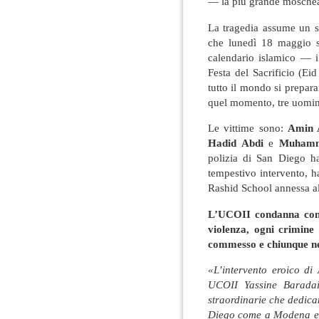
— la più grande moschea
La tragedia assume un s
che lunedì 18 maggio se
calendario islamico — i
Festa del Sacrificio (Ei
tutto il mondo si preparan
quel momento, tre uomini
Le vittime sono:
Amin 
Hadid Abdi
e
Muhamm
polizia di San Diego h
tempestivo intervento, 
Rashid School annessa al
L’UCOII condanna con 
violenza, ogni crimine 
commesso e chiunque ne 
«L’intervento eroico di
UCOII Yassine Baradai
straordinarie che dedican
Diego come a Modena e i