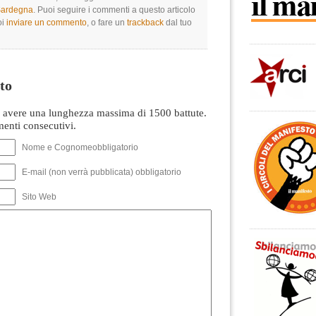
 Sardegna
. Puoi seguire i commenti a questo articolo
oi
inviare un commento
, o fare un
trackback
dal tuo
to
avere una lunghezza massima di 1500 battute.
nti consecutivi.
Nome e Cognomeobbligatorio
E-mail (non verrà pubblicata) obbligatorio
Sito Web