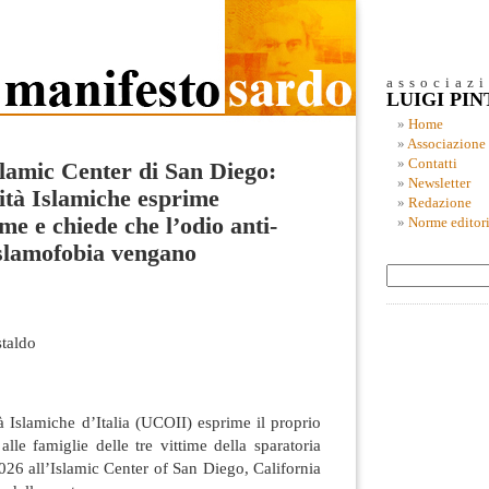
associaz
LUIGI PI
Home
Associazione
Contatti
slamic Center di San Diego:
Newsletter
tà Islamiche esprime
Redazione
me e chiede che l’odio anti-
Norme editori
slamofobia vengano
taldo
 Islamiche d’Italia (UCOII) esprime il proprio
lle famiglie delle tre vittime della sparatoria
26 all’Islamic Center of San Diego, California