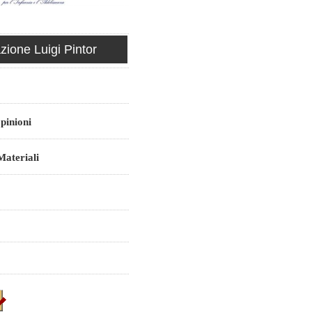
ione Luigi Pintor
pinioni
ateriali