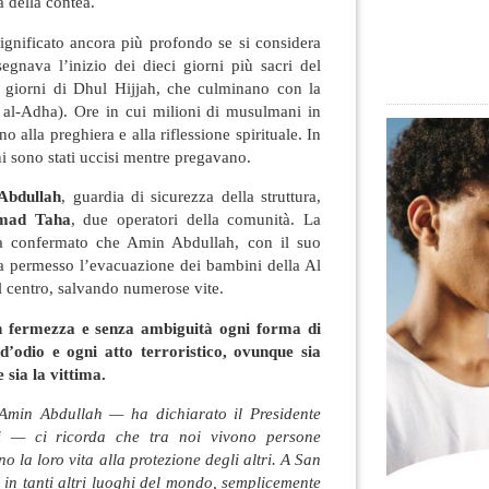
 della contea.
ignificato ancora più profondo se si considera
gnava l’inizio dei dieci giorni più sacri del
 giorni di Dhul Hijjah, che culminano con la
d al-Adha). Ore in cui milioni di musulmani in
o alla preghiera e alla riflessione spirituale. In
 sono stati uccisi mentre pregavano.
Abdullah
, guardia di sicurezza della struttura,
ad Taha
, due operatori della comunità. La
a confermato che Amin Abdullah, con il suo
ha permesso l’evacuazione dei bambini della Al
 centro, salvando numerose vite.
fermezza e senza ambiguità ogni forma di
d’odio e ogni atto terroristico, ovunque sia
sia la vittima.
 Amin Abdullah — ha dichiarato il Presidente
 — ci ricorda che tra noi vivono persone
o la loro vita alla protezione degli altri. A San
n tanti altri luoghi del mondo, semplicemente