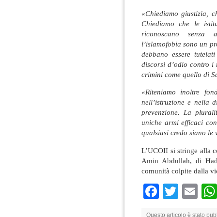
«Chiediamo giustizia, c
Chiediamo che le istitu
riconoscano senza a
l’islamofobia sono un pr
debbano essere tutelat
discorsi d’odio contro i
crimini come quello di 
«Riteniamo inoltre fo
nell’istruzione e nella
prevenzione. La plurali
uniche armi efficaci con
qualsiasi credo siano le 
L’UCOII si stringe alla 
Amin Abdullah, di Had
comunità colpite dalla vi
Faceboo
Twitte
Em
Questo articolo è stato pu