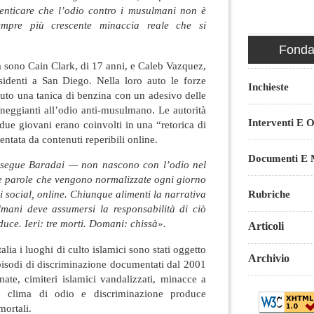
enticare che l’odio contro i musulmani non è
mpre più crescente minaccia reale che si
Fondaz
ia sono Cain Clark, di 17 anni, e Caleb Vazquez,
sidenti a San Diego. Nella loro auto le forze
Inchieste
uto una tanica di benzina con un adesivo delle
neggianti all’odio anti-musulmano. Le autorità
Interventi E O
ue giovani erano coinvolti in una “retorica di
entata da contenuti reperibili online.
Documenti E M
segue Baradai — non nascono con l’odio nel
e parole che vengono normalizzate ogni giorno
Rubriche
ui social, online. Chiunque alimenti la narrativa
lmani deve assumersi la responsabilità di ciò
uce. Ieri: tre morti. Domani: chissà».
Articoli
lia i luoghi di culto islamici sono stati oggetto
Archivio
episodi di discriminazione documentati dal 2001
ate, cimiteri islamici vandalizzati, minacce a
 clima di odio e discriminazione produce
ortali.