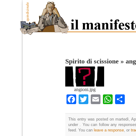
Spirito di scissione
»
ang
angioni.jpg
Facebook
Twitter
Email
What
Co
This entry was posted on martedì, Apr
under . You can follow any responses
feed. You can
leave a response
, or
tr