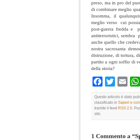
preso, ma in pro del pu
di combinare meglio qualc
Insomma, il qualunqui
meglio verso cui possia
post-guerra fredda e p
antiterroristici, sembra
anche quello che credeva
nostra sacrosanta demo
distruzione, di tortura,
partito a ogni soffio di 
della storia?
Faceboo
Twitte
Em
Questo articolo è stato pub
classificato in
Saperi e co
tramite il feed
RSS 2.0
. Pu
sito.
1 Commento a “Spi