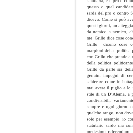
statutaria, e il pro o con
questo o quel candidato
sarda del pro o contro S
dicevo. Come si può aver
questi giorni, un atteggi
da nemico a nemico, ch
me Grillo dice cose cond
Grillo dicono cose con
marpioni della politica
con Grillo che prende a 
della politica politica
Grillo da parte sia dell
genuini impegni di cer
schierare come in batta
mai avere il piglio e lo
stile di un D’Alema, a p
condivisibili, variamen
sempre e ogni giorno c
qualche rango, non dove
solo per esempio, io co
statutario sardo ma co
medesimo referendum. E