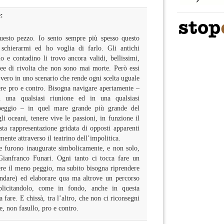
:
uesto pezzo. Io sento sempre più spesso questo
 schierarmi ed ho voglia di farlo. Gli antichi
o e contadino li trovo ancora validi, bellissimi,
dee di rivolta che non sono mai morte. Però essi
vero in uno scenario che rende ogni scelta uguale
ere pro e contro. Bisogna navigare apertamente –
 una qualsiasi riunione ed in una qualsiasi
peggio – in quel mare grande più grande del
 oceani, tenere vive le passioni, in funzione il
sta rappresentazione gridata di opposti apparenti
ente attraverso il teatrino dell’impolitica.
e furono inaugurate simbolicamente, e non solo,
Gianfranco Funari. Ogni tanto ci tocca fare un
ere il meno peggio, ma subito bisogna riprendere
andare) ed elaborare qua ma altrove un percorso
plicitandolo, come in fondo, anche in questa
a fare. E chissà, tra l’altro, che non ci riconsegni
re, non fasullo, pro e contro.