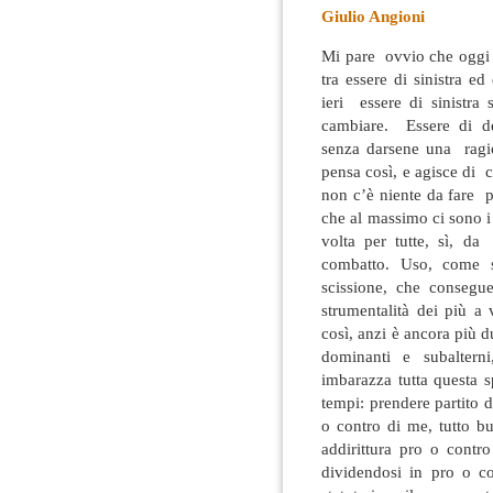
Giulio Angioni
Mi pare ovvio che oggi i
tra essere di sinistra 
ieri essere di sinistra
cambiare. Essere di des
senza darsene una ragi
pensa così, e agisce di 
non c’è niente da fare p
che al massimo ci sono i 
volta per tutte, sì, d
combatto. Uso, come s
scissione, che consegu
strumentalità dei più 
così, anzi è ancora più d
dominanti e subaltern
imbarazza tutta questa s
tempi: prendere partito 
o contro di me, tutto b
addirittura pro o contr
dividendosi in pro o c