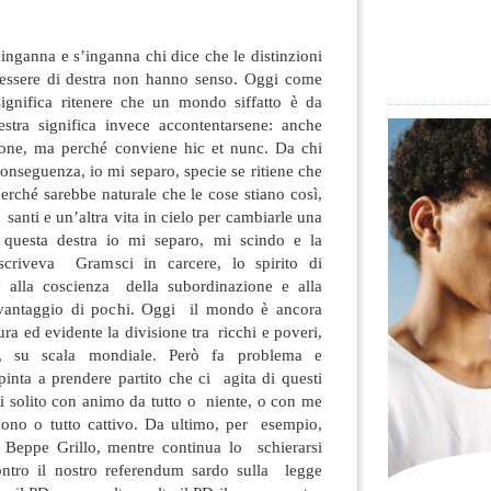
nganna e s’inganna chi dice che le distinzioni
ed essere di destra non hanno senso. Oggi come
 significa ritenere che un mondo siffatto è da
tra significa invece accontentarsene:
anche
one, ma perché conviene hic et nunc. Da chi
conseguenza, io mi separo, specie se ritiene che
erché sarebbe naturale che le cose stiano così,
santi e un’altra vita in cielo per cambiarle una
a questa destra io mi separo, mi scindo e la
criveva Gramsci in carcere, lo spirito di
e alla coscienza della subordinazione e alla
a vantaggio di pochi. Oggi il mondo è ancora
ura ed evidente la divisione tra ricchi e poveri,
i, su scala mondiale. Però fa problema e
pinta a prendere partito che ci agita di questi
di solito con animo da tutto o niente, o con me
uono o tutto cattivo. Da ultimo, per esempio,
o Beppe Grillo, mentre continua lo schierarsi
ontro il nostro referendum sardo sulla legge