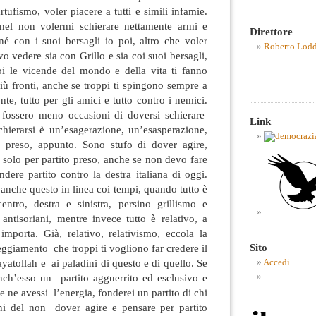
rtufismo, voler piacere a tutti e simili infamie.
el non volermi schierare nettamente armi e
Direttore
é con i suoi bersagli io poi, altro che voler
Roberto Lod
vo vedere sia con Grillo e sia coi suoi bersagli,
i le vicende del mondo e della vita ti fanno
ù fronti, anche se troppi ti spingono sempre a
nte, tutto per gli amici e tutto contro i nemici.
 fossero meno occasioni di doversi schierare
Link
chierarsi è un’esagerazione, un’esasperazione,
 preso, appunto. Sono stufo di dover agire,
e solo per partito preso, anche se non devo fare
ere partito contro la destra italiana di oggi.
anche questo in linea coi tempi, quando tutto è
ntro, destra e sinistra, persino grillismo e
 antisoriani, mentre invece tutto è relativo, a
porta. Già, relativo, relativismo, eccola la
Sito
teggiamento che troppi ti vogliono far credere il
ayatollah e ai paladini di questo e di quello. Se
Accedi
nch’esso un partito agguerrito ed esclusivo e
he ne avessi l’energia, fonderei un partito di chi
ni del non dover agire e pensare per partito