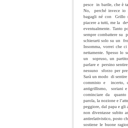
pesce in barile, che è ta
No, perché invece io n
bagagli né con Grillo n
piacere a tutti, me la de
eventualmente. Tanto po
sempre combattere su pi
schierarti solo su un fro
Insomma, vorrei che ci
nettamente. Spesso lo s
un sopruso, un partito
parlare e persino sentir
nessuno sforzo per prend
Sarà un modo di sentire 
commisto e incerto, ce
antigrillismo, soriani e
cominciare da quanto im
parola, la nozione e l’at
peggiore, dal papa e gli 
non diventasse subito a
antirelativistico, posto c
sostiene le buone ragio