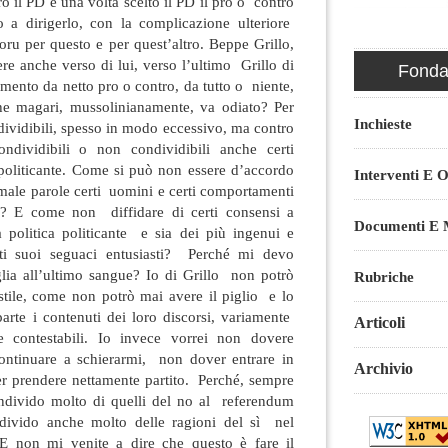
tro il PD e una volta scelto il PD il pro o contro
 a dirigerlo, con la complicazione ulteriore
oru per questo e per quest’altro. Beppe Grillo,
e anche verso di lui, verso l’ultimo Grillo di
Fondaz
amento da netto pro o contro, da tutto o niente,
e magari, mussolinianamente, va odiato? Per
Inchieste
ividibili, spesso in modo eccessivo, ma contro
dividibili o non condividibili anche certi
 politicante. Come si può non essere d’accordo
Interventi E O
male parole certi uomini e certi comportamenti
nte? E come non diffidare di certi consensi a
Documenti E M
a politica politicante e sia dei più ingenui e
ti suoi seguaci entusiasti? Perché mi devo
glia all’ultimo sangue? Io di Grillo non potrò
Rubriche
 stile, come non potrò mai avere il piglio e lo
arte i contenuti dei loro discorsi, variamente
Articoli
te contestabili. Io invece vorrei non dovere
ontinuare a schierarmi, non dover entrare in
Archivio
r prendere nettamente partito. Perché, sempre
ndivido molto di quelli del no al referendum
ndivido anche molto delle ragioni del sì nel
 non mi venite a dire che questo è fare il