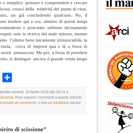
ro e semplice pensare e comprendere e cercare
osa, consci della relatività del punto di vista.
smo, sta già concludendo qualcuno. No, il
mo tendere qui e ora, almeno di questi tempi
ostmoderni e post-tutto sebbene decisamente
 proprio solo la ricerca del male minore, mentre
mo l’ultimo bene laicamente irrinunciabile, la
crazia, cerca di imporsi qua e là a forza di
 di morti ammazzati. Ma poi, a forza di prendere
vento, si distingue ancora il grande vento lungo
k
r
ail
WhatsApp
Condividi
blicato venerdì, 16 Aprile 2010 alle 00:31 e
noscenza
. Puoi seguire i commenti a questo articolo
oi
inviare un commento
, o fare un
trackback
dal tuo
rito di scissione”