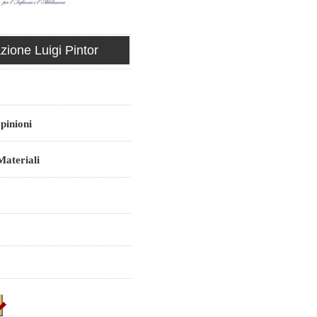
ione Luigi Pintor
pinioni
ateriali