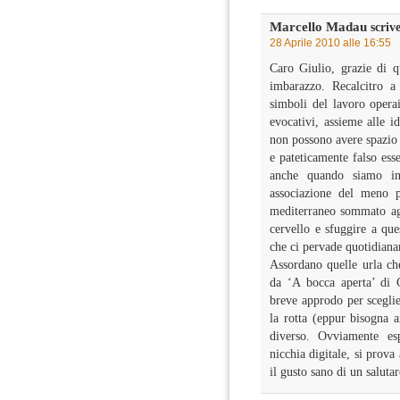
Marcello Madau
scrive
28 Aprile 2010 alle 16:55
Caro Giulio, grazie di q
imbarazzo. Recalcitro a
simboli del lavoro operai
evocativi, assieme alle i
non possono avere spazio 
e pateticamente falso ess
anche quando siamo in
associazione del meno 
mediterraneo sommato agli
cervello e sfuggire a que
che ci pervade quotidianam
Assordano quelle urla ch
da ‘A bocca aperta’ di 
breve approdo per scegli
la rotta (eppur bisogna 
diverso. Ovviamente es
nicchia digitale, si prova 
il gusto sano di un saluta