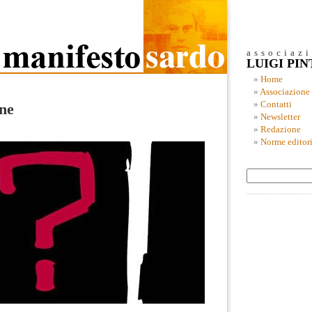
associaz
LUIGI PI
Home
Associazione
Contatti
one
Newsletter
Redazione
Norme editori