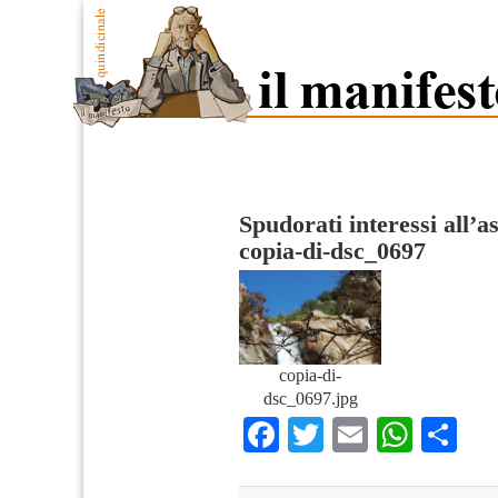
Spudorati interessi all’a
copia-di-dsc_0697
copia-di-
dsc_0697.jpg
Facebook
Twitter
Email
What
Co