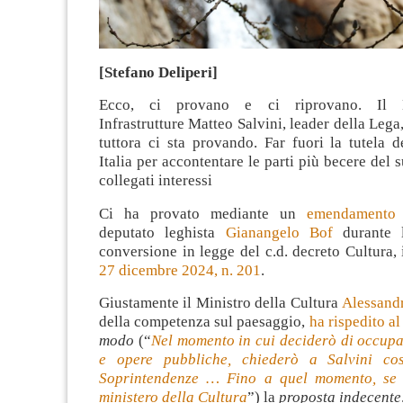
[Stefano Deliperi]
Ecco, ci provano e ci riprovano. Il M
Infrastrutture Matteo Salvini, leader della Lega
tuttora ci sta provando. Far fuori la tutela 
Italia per accontentare le parti più becere del s
collegati interessi
Ci ha provato mediante un
emendamento 
deputato leghista
Gianangelo Bof
durante l
conversione in legge del c.d. decreto Cultura, 
27 dicembre 2024, n. 201
.
Giustamente il Ministro della Cultura
Alessandr
della competenza sul paesaggio,
ha rispedito al
modo
(“
Nel momento in cui deciderò di occupa
e opere pubbliche, chiederò a Salvini co
Soprintendenze … Fino a quel momento, se 
ministero della Cultura
”) la
proposta indecente