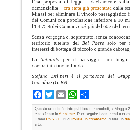
Una proposta di legge – decisamente sulla 
demenzialità –
era stata già presentata
dalla sen
Minasi per eliminare il vincolo paesaggistico in 
dei Comuni con popolazione inferiore a 10 mil
l’84,75% dei Comuni, cioè più del 60% del terri
Senza vergogna e, soprattutto, senza conoscenz
territorio tutelato del
Bel Paese
solo per fa
interessi di bottega di piccolo o grande cabotag
La
battaglia
per il paesaggio sarà lunga e
combattuta fino in fondo.
Stefano Deliperi è il portavoce del Grupp
Giuridico (GrIG)
Facebook
Twitter
Email
WhatsApp
Condividi
Questo articolo è stato pubblicato mercoledì, 7 Maggio 2
classificato in
Ambiente
. Puoi seguire i commenti a quest
il feed
RSS 2.0
. Puoi
inviare un commento
, o fare un
tr
sito.