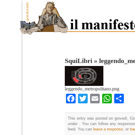
SquiLibri
»
leggendo_me
leggendo_metropolitano.png
Facebook
Twitter
Email
What
Co
This entry was posted on giovedì, Giu
under . You can follow any responses
feed. You can
leave a response
, or
tr