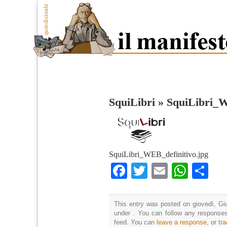
SquiLibri
»
SquiLibri_W
SquiLibri_WEB_definitivo.jpg
Facebook
Twitter
Email
What
Co
This entry was posted on giovedì, Giu
under . You can follow any responses
feed. You can
leave a response
, or
tr