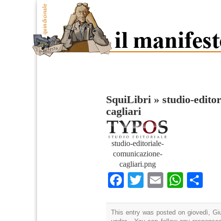
SquiLibri
»
studio-edito
cagliari
studio-editoriale-
comunicazione-
cagliari.png
Facebook
Twitter
Email
What
Co
This entry was posted on giovedì, Giu