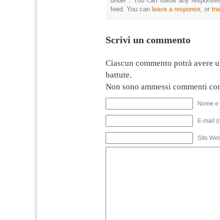
under . You can follow any responses
feed. You can
leave a response
, or
tr
Scrivi un commento
Ciascun commento potrà avere u
battute.
Non sono ammessi commenti con
Nome e 
E-mail (
Sito We