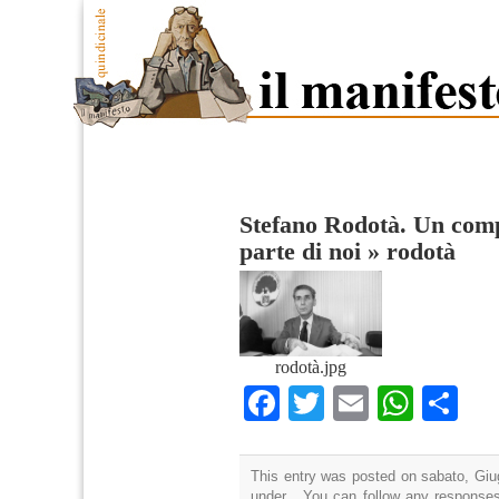
Stefano Rodotà. Un comp
parte di noi
»
rodotà
rodotà.jpg
Facebook
Twitter
Email
What
Co
This entry was posted on sabato, Giug
under . You can follow any responses