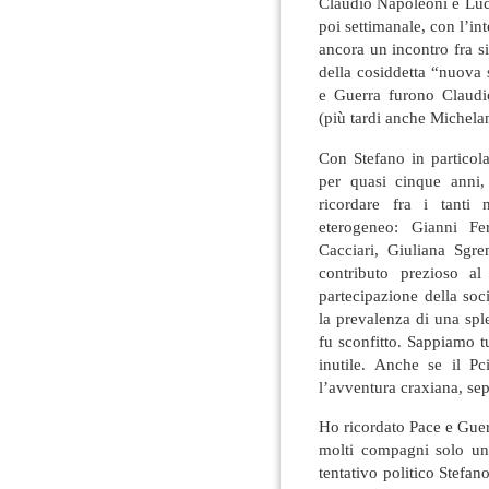
Claudio Napoleoni e Luc
poi settimanale, con l’int
ancora un incontro fra sin
della cosiddetta “nuova s
e Guerra furono Claudio
(più tardi anche Michela
Con Stefano in particol
per quasi cinque anni,
ricordare fra i tant
eterogeneo: Gianni F
Cacciari, Giuliana Sgr
contributo prezioso al
partecipazione della so
la prevalenza di una sple
fu sconfitto. Sappiamo 
inutile. Anche se il P
l’avventura craxiana, sep
Ho ricordato Pace e Guer
molti compagni solo un
tentativo politico Stefa