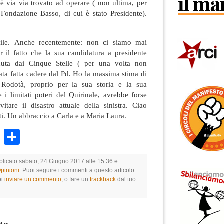
i è via via trovato ad operare ( non ultima, per
 Fondazione Basso, di cui è stato Presidente).
.
bile. Anche recentemente: non ci siamo mai
r il fatto che la sua candidatura a presidente
nuta dai Cinque Stelle ( per una volta non
ata fatta cadere dal Pd. Ho la massima stima di
 Rodotà, proprio per la sua storia e la sua
e i limitati poteri del Quirinale, avrebbe forse
itare il disastro attuale della sinistra. Ciao
ti. Un abbraccio a Carla e a Maria Laura.
k
r
ail
WhatsApp
Condividi
bblicato sabato, 24 Giugno 2017 alle 15:36 e
Opinioni
. Puoi seguire i commenti a questo articolo
oi
inviare un commento
, o fare un
trackback
dal tuo
to