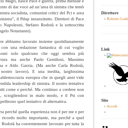
io Magri, nasce Pace e guerra, prima mensile e
ento di dar voce ad un’area di sinistra che tentò
Direttore
istra socialista, comunisti critici del Pci e area
inistra”, il Pdup innanzitutto. Direttori di Pace
Roberto Lod
 Napoleoni, Stefano Rodotà e la sottoscritta
ngelo Notarianni).
are abbiamo lavorato insieme quotidianamente
 con una redazione fantastica di cui voglio
Link
i nomi solo qualcuno che oggi sembra più
errara ma anche Paolo Gentiloni, Massimo
ena e Aldo Garzia. (Ma anche Carla Rodotà,
 nostro lavoro). E una inedita, larghissima
cialdemocrazia europea che in quegli anni vide
ndida leadership di sinistra. Il nostro tentativo
tutti come e perché. Ma continuo a credere non
ci, sciogliendosi in malo modo, e il Psi con
Sito
pellirono quel tentativo di alternativa.
Accedi
ra perché quella esperienza non è per me e per
 ricordo molto importante, ma perché a quel
no Rodotà ha coerentemente lavorato per tutta la