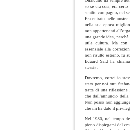
Qualcuno ha sempre detto
so se era così, era cert
sentito compagno, nel se
Era entrato nelle nostre 
nella sua epoca migliore
non appartenenti all’orga
una grande idea, perchè 
utile cultura. Ma con 
essenziale alla correzio
non risultò esterno, fu su
Eduard Said ha chiamat
stessi».
Dovremo, vorrei io stess
stato per noi tutti Stef
tratta di una riflession
che dall’annuncio della
Non posso non aggiungere
che mi ha dato il privile
Nel 1980, nel tempo del
pieno dispiegarsi del cr