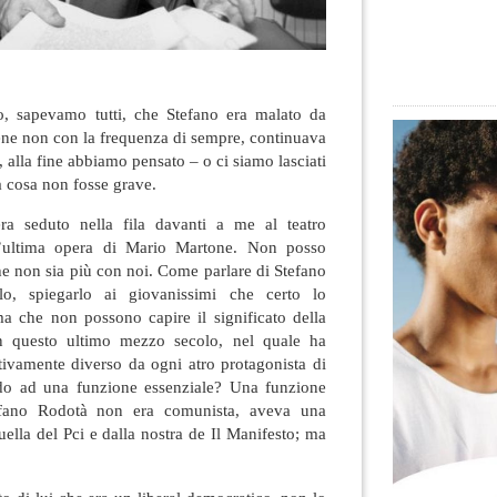
o, sapevamo tutti, che Stefano era malato da
ne non con la frequenza di sempre, continuava
, alla fine abbiamo pensato – o ci siamo lasciati
la cosa non fosse grave.
ra seduto nella fila davanti a me al teatro
l’ultima opera di Mario Martone. Non posso
che non sia più con noi. Come parlare di Stefano
lo, spiegarlo ai giovanissimi che certo lo
 che non possono capire il significato della
in questo ultimo mezzo secolo, nel quale ha
tivamente diverso da ogni atro protagonista di
do ad una funzione essenziale? Una funzione
tefano Rodotà non era comunista, aveva una
ella del Pci e dalla nostra de Il Manifesto; ma