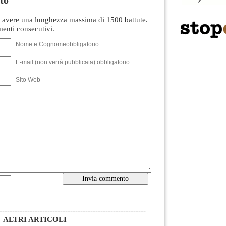
avere una lunghezza massima di 1500 battute.
nti consecutivi.
Nome e Cognomeobbligatorio
E-mail (non verrà pubblicata) obbligatorio
Sito Web
----------------------------------------------------------
ALTRI ARTICOLI