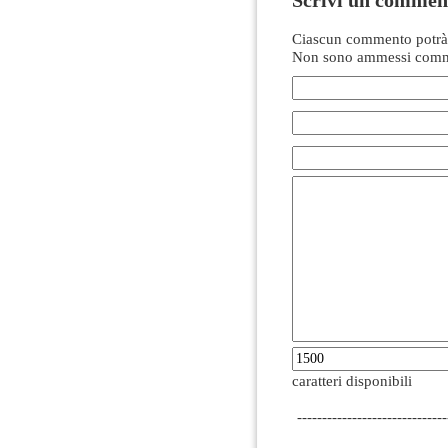
Ciascun commento potrà 
Non sono ammessi comme
caratteri disponibili
------------------------------