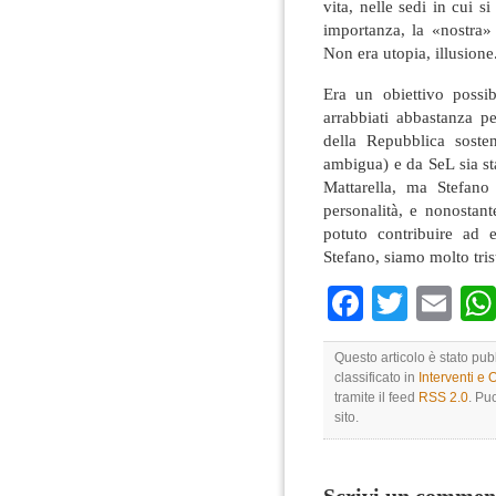
vita, nelle sedi in cui s
importanza, la «nostra»
Non era utopia, illusione
Era un obiettivo possi
arrabbiati abbastanza pe
della Repubblica soste
ambigua) e da SeL sia st
Mattarella, ma Stefano
personalità, e nonostant
potuto contribuire ad ev
Stefano, siamo molto tris
Faceboo
Twitte
Em
Questo articolo è stato pu
classificato in
Interventi e 
tramite il feed
RSS 2.0
. Pu
sito.
Scrivi un commen