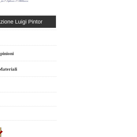
ione Luigi Pintor
pinioni
ateriali