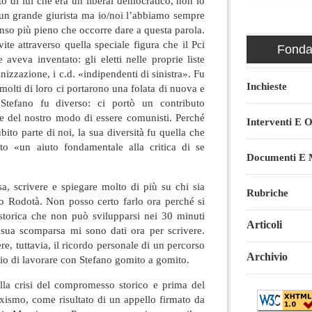
 di lui che era un liberal democratico, non lo
o un grande giurista ma io/noi l’abbiamo sempre
nso più pieno che occorre dare a questa parola.
vite attraverso quella speciale figura che il Pci
Fondaz
 aveva inventato: gli eletti nelle proprie liste
nizzazione, i c.d. «indipendenti di sinistra». Fu
Inchieste
molti di loro ci portarono una folata di nuova e
Stefano fu diverso: ci portò un contributo
ne del nostro modo di essere comunisti. Perché
Interventi E O
bito parte di noi, la sua diversità fu quella che
o «un aiuto fondamentale alla critica di se
Documenti E M
a, scrivere e spiegare molto di più su chi sia
Rubriche
ano Rodotà. Non posso certo farlo ora perché si
e storica che non può svilupparsi nei 30 minuti
Articoli
 sua scomparsa mi sono dati ora per scrivere.
, tuttavia, il ricordo personale di un percorso
Archivio
gio di lavorare con Stefano gomito a gomito.
la crisi del compromesso storico e prima del
axismo, come risultato di un appello firmato da