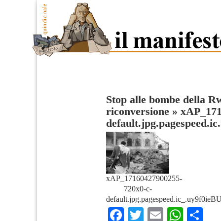
Stop alle bombe della R
riconversione
»
xAP_171
default.jpg.pagespeed.i
xAP_17160427900255-
720x0-c-
default.jpg.pagespeed.ic_.uy9f0ieB
Facebook
Twitter
Email
What
Co