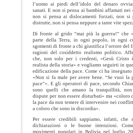
l’uomo ai piedi dell’idolo del denaro ovvi
sanati. E non si pensa ai bambini affamati nei
non si pensa ai dislocamenti forzati, non si 
distrutte, non si pensa neppure a tante vite spez
Di fronte al grido “mai più la guerra!” che «
parte della Terra, in ogni popolo, in ogni c
sgomenti di fronte a chi giustifica l’orrore del f
ragioni del cosiddetto realismo politico. Af
che, non solo per i credenti, «Gesù Cristo 
realista della storia» e vogliamo seguirti in q
edificazione della pace. Come ci ha insegnato
«Non si fa male per avere bene. “Se vuoi la p
pace”». E gli operatori di pace, secondo Chia
sono quelli che amano la tranquillità, non
dispute per non essere disturbati» ma «coloro
la pace da non temere di intervenire nei conflit
a coloro che sono in discordia».
Per essere credibili sappiamo, infatti, che
dichiarazioni o le buone intenzioni. Com
movimenti popolari in Bolivia nel luglio 2