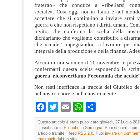
fraterno» che conduce a «ribellarsi contro
sociale». Così oggi noi in Italia e nel mon
accettare che si continuino a inviare armi v
guerra o che non rispettano i diritti umani. Com
invito, che conferma la scelta della nostr
dichiariamo che vogliamo contribuire a disarm
che uccide” impegnandoci a lavorare per un
integrale della produzione e della finanza. Ad
Alcuni di noi saranno il 20 novembre in piazz
confermarti questa scelta esponendo la scritt
guerra, riconvertiamo l’economia che uccide
”
Non resti inefficace la traccia del Giubileo de
nel nostro cuore e nella nostra mente.
Facebook
Twitter
Email
WhatsApp
Condividi
Questo articolo è stato pubblicato giovedì, 27 Luglio 201
classificato in
Politiche in Sardegna
. Puoi seguire i com
articolo tramite il feed
RSS 2.0
. Puoi
inviare un commen
trackback
dal tuo sito.