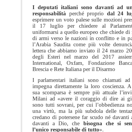
I deputati italiani sono davanti ad u
responsabilità
perché proprio
dal 24 lu
esprimere un voto palese sulle mozioni pre
il 17 luglio per chiedere al Parlament
uniformarsi a quello europeo che chiede di 
di armi verso le nazioni in conflitto e in pa
l’Arabia Saudita come più volte denunci
lettera che abbiamo inviato il 24 marzo 20
degli Esteri nel marzo del 2017 assi
International, Oxfam, Fondazione Banc
Brescia e Rete Italiana per il Disarmo
I parlamentari italiani sono chiamati a
impegna direttamente la loro coscienza. A
sua scomparsa è sempre più attuale l’inv
Milani ad «avere il coraggio di dire ai gi
sono tutti sovrani, per cui l’obbedienza n
una virtù, ma la più subdola delle tenta
credano di potersene far scudo né davanti 
davanti a Dio, che
bisogna che si se
l’unico responsabile di tutto
».