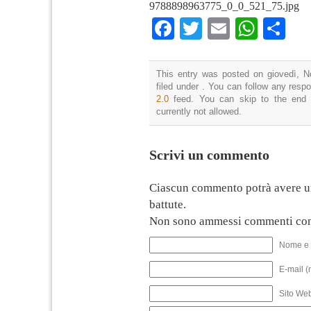
9788898963775_0_0_521_75.jpg
Facebook
Twitter
Email
What
Co
This entry was posted on giovedì, N
filed under . You can follow any resp
2.0
feed. You can skip to the end 
currently not allowed.
Scrivi un commento
Ciascun commento potrà avere u
battute.
Non sono ammessi commenti con
Nome e 
E-mail (
Sito We