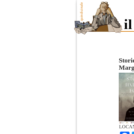
Stori
Margi
LOCAN