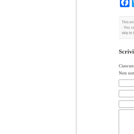
This en
. You c
skip to
Scriv
Ciascun
Non son