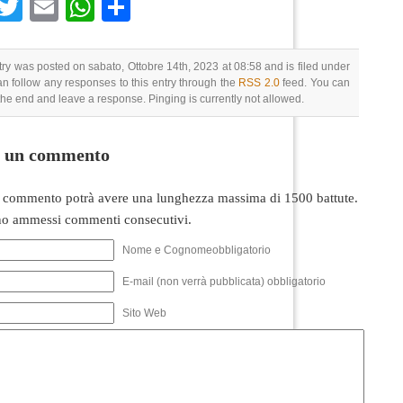
Facebook
Twitter
Email
WhatsApp
Condividi
try was posted on sabato, Ottobre 14th, 2023 at 08:58 and is filed under
an follow any responses to this entry through the
RSS 2.0
feed. You can
 the end and leave a response. Pinging is currently not allowed.
i un commento
 commento potrà avere una lunghezza massima di 1500 battute.
o ammessi commenti consecutivi.
Nome e Cognomeobbligatorio
E-mail (non verrà pubblicata) obbligatorio
Sito Web