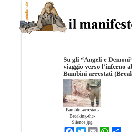
Su gli “Angeli e Demoni”
viaggio verso l’inferno a
Bambini arrestati (Break
Bambini-arrestati-
Breaking-the-
Silence.jpg
Facebook
Twitter
Email
What
Co