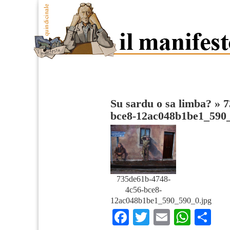
Su sardu o sa limba?
»
7
bce8-12ac048b1be1_590
735de61b-4748-
4c56-bce8-
12ac048b1be1_590_590_0.jpg
Facebook
Twitter
Email
What
Co