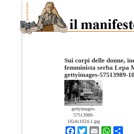
Sui corpi delle donne, in
femminista serba Lepa 
gettyimages-57513989-1
gettyimages-
57513989-
1024x1024-1.jpg
Facebook
Twitter
Email
What
Co