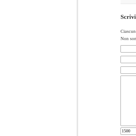
Scriv
Ciascun
Non son