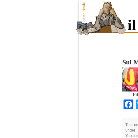
Sul 
Pi
This en
under .
You can