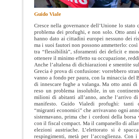
Guido Viale
Cresce nella governance dell’Unione lo stato 
problema dei profughi, e non solo. Otto anni 
hanno dato ai cittadini europei nessuno dei ris
ma i suoi fautori non possono ammetterlo
: cos
tra “flessibilità”, sforamenti dei deficit e mon
ottenere il minimo effetto su occupazione, reddi
Anche l’altalena di dichiarazioni e smentite sul
Grecia è prova di confusione: vorrebbero stra
vanno a fondo per paura, con la minaccia del Br
di innescare fughe a valanga. Ma otto anni di
reso un problema insolubile, in un continent
milioni di abitanti all’anno, anche l’arrivo d
manifesto. Guido Vialedi profughi: tanti 
“migranti economici” che arrivavano ogni anno
sistemavano, prima che i cordoni della borsa v
con il fiscal compact. Ma il campanello di allar
elezioni austriache. L’elettorato si è spacc
respingimenti, metà per l’accoglienza. Con i 