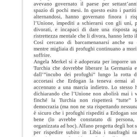
avevano governato il paese per settant’anni
spazio di pochi mesi. In questo esito i partit
alternandosi, hanno governato finora i ris
l’Unione, impediti a schierarsi con gli uni, 
divorati, e incapaci di dare una risposta agl
ristrettezza mentale che li divora, hanno letto i
Così cercano di barcamenanarsi anche su q
mentre migliaia di profughi continuano a morir
soffrire.
Angela Merkel si è adoperata per imporre un
Turchia che dovrebbe liberare la Germania e 
dall’”incubo dei profughi” lungo la rotta 
accortasi che Erdogan la teneva ormai al 
accennato a una marcia indietro. Lo stesso h
dichiarando che l’Unione non abolirà mai i vi
finché la Turchia non rispetterà “tutte” l
democrazia (ma non ne sta rispettando nessun
è sicuro che i profughi rispediti a Erdogan son
bene (lo avrebbe constatato di persona,
organizzata ad hoc). Alfano progetta degli hot s
per rispedire subito in Libia i naufraghi ra