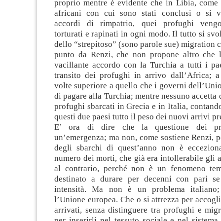
proprio mentre è evidente che in Libia, come in
africani con cui sono stati conclusi o si 
accordi di rimpatrio, quei profughi vengo
torturati e rapinati in ogni modo. Il tutto si sv
dello “strepitoso” (sono parole sue) migration
punto da Renzi, che non propone altro che l
vacillante accordo con la Turchia a tutti i pa
transito dei profughi in arrivo dall’Africa; 
volte superiore a quello che i governi dell’Unio
di pagare alla Turchia; mentre nessuno accetta d
profughi sbarcati in Grecia e in Italia, contand
questi due paesi tutto il peso dei nuovi arrivi pre
E’ ora di dire che la questione dei p
un’emergenza; ma non, come sostiene Renzi, p
degli sbarchi di quest’anno non è eccezion
numero dei morti, che già era intollerabile gli 
al contrario, perché non è un fenomeno te
destinato a durare per decenni con pari s
intensità. Ma non è un problema italiano; 
l’Unione europea. Che o si attrezza per accoglie
arrivati, senza distinguere tra profughi e mig
per inserirli nel tessuto sociale e nel siste