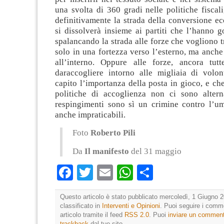
una svolta di 360 gradi nelle politiche fisca
definitivamente la strada della conversione e
si dissolverà insieme ai partiti che l’hanno g
spalancando la strada alle forze che vogliono 
solo in una fortezza verso l’esterno, ma anch
all’interno. Oppure alle forze, ancora tutt
daraccogliere intorno alle migliaia di volo
capito l’importanza della posta in gioco, e ch
politiche di accoglienza non ci sono altern
respingimenti sono sì un crimine contro l’u
anche impraticabili.
Foto
Roberto Pili
Da
Il manifesto
del 31 maggio
Facebook
Twitter
Email
WhatsApp
Condividi
Questo articolo è stato pubblicato mercoledì, 1 Giugno 2
classificato in
Interventi e Opinioni
. Puoi seguire i comm
articolo tramite il feed
RSS 2.0
. Puoi
inviare un commen
trackback
dal tuo sito.