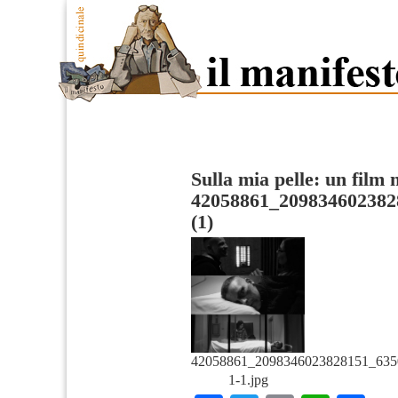
Sulla mia pelle: un film 
42058861_209834602382
(1)
42058861_2098346023828151_635
1-1.jpg