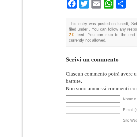
Facebook
Twitter
Email
What
Co
This entry was posted on lunedì, Se
filed under . You can follow any resp
2.0
feed. You can skip to the end 
currently not allowed.
Scrivi un commento
Ciascun commento potrà avere u
battute.
Non sono ammessi commenti con
Nome e 
E-mail (
Sito We