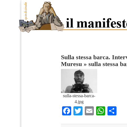
Sulla stessa barca. Inter
Muresu
»
sulla stessa b
sulla-stessa-barca-
4.jpg
Facebook
Twitter
Email
What
Co