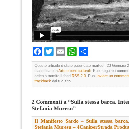
Facebook
Twitter
Email
WhatsApp
Condividi
Questo articolo è stato pubblicato martedì, 23 Gennaio 2
classificato in
Arte e beni culturali
. Puoi seguire i comme
articolo tramite il feed
RSS 2.0
. Puoi
inviare un commen
trackback
dal tuo sito.
2 Commenti a “Sulla stessa barca. Inte
Stefania Muresu”
Il Manifesto Sardo – Sulla stessa barca.
Stefania Muresu – 4CaniperStrada Produt