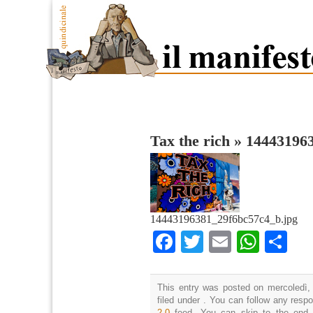
Tax the rich
»
14443196
14443196381_29f6bc57c4_b.jpg
Facebook
Twitter
Email
What
Co
This entry was posted on mercoledì,
filed under . You can follow any resp
2.0
feed. You can skip to the end 