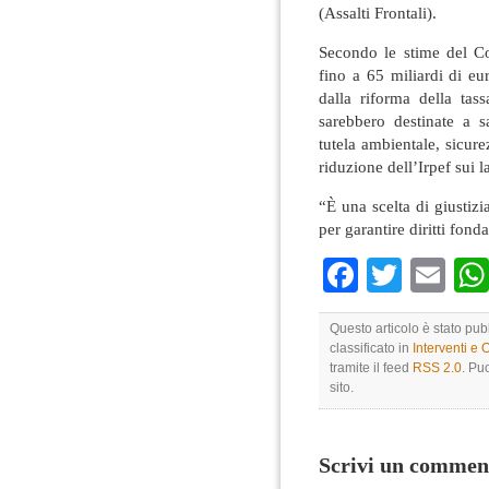
(Assalti Frontali).
Secondo le stime del Co
fino a 65 miliardi di eu
dalla riforma della tas
sarebbero destinate a sa
tutela ambientale, sicure
riduzione dell’Irpef sui l
“È una scelta di giustizi
per garantire diritti fond
Faceboo
Twitte
Em
Questo articolo è stato pu
classificato in
Interventi e 
tramite il feed
RSS 2.0
. Pu
sito.
Scrivi un commen