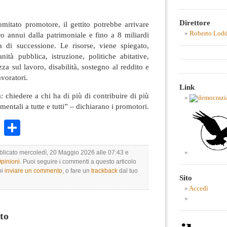
Direttore
mitato promotore, il gettito potrebbe arrivare
Roberto Lod
ro annui dalla patrimoniale e fino a 8 miliardi
sa di successione. Le risorse, viene spiegato,
nità pubblica, istruzione, politiche abitative,
zza sul lavoro, disabilità, sostegno al reddito e
avoratori.
Link
a: chiedere a chi ha di più di contribuire di più
amentali a tutte e tutti” – dichiarano i promotori.
k
r
ail
WhatsApp
Condividi
bblicato mercoledì, 20 Maggio 2026 alle 07:43 e
Opinioni
. Puoi seguire i commenti a questo articolo
oi
inviare un commento
, o fare un
trackback
dal tuo
Sito
Accedi
to