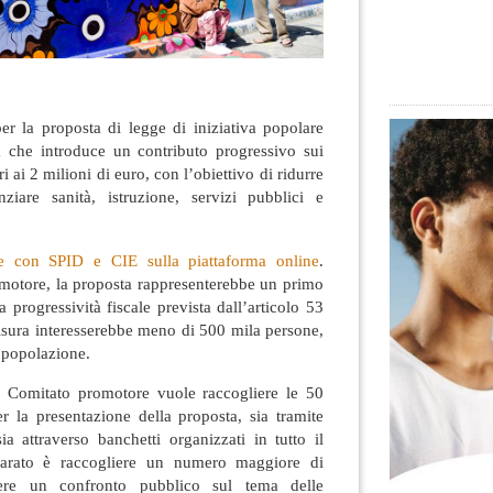
per la proposta di legge di iniziativa popolare
che introduce un contributo progressivo sui
 ai 2 milioni di euro, con l’obiettivo di ridurre
nziare sanità, istruzione, servizi pubblici e
e con SPID e CIE sulla piattaforma online
.
motore, la proposta rappresenterebbe un primo
a progressività fiscale prevista dall’articolo 53
isura interesserebbe meno di 500 mila persone,
a popolazione.
l Comitato promotore vuole raccogliere le 50
r la presentazione della proposta, sia tramite
sia attraverso banchetti organizzati in tutto il
hiarato è raccogliere un numero maggiore di
ere un confronto pubblico sul tema delle