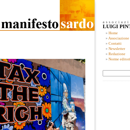
associaz
LUIGI PI
Home
Associazione
Contatti
Newsletter
Redazione
Norme editori