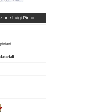
ione Luigi Pintor
pinioni
ateriali