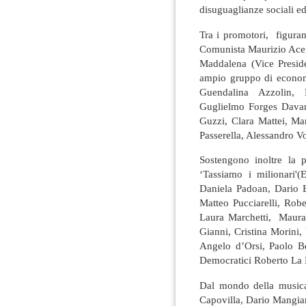
disuguaglianze sociali 
Tra i promotori, figurano
Comunista Maurizio Acerb
Maddalena (Vice Preside
ampio gruppo di economi
Guendalina Azzolin, R
Guglielmo Forges Davan
Guzzi, Clara Mattei, Ma
Passerella, Alessandro Vo
Sostengono inoltre la p
‘Tassiamo i milionari'(
Daniela Padoan, Dario B
Matteo Pucciarelli, Rob
Laura Marchetti, Maura 
Gianni, Cristina Morini
Angelo d’Orsi, Paolo Ber
Democratici Roberto La
Dal mondo della musica 
Capovilla, Dario Mangiar