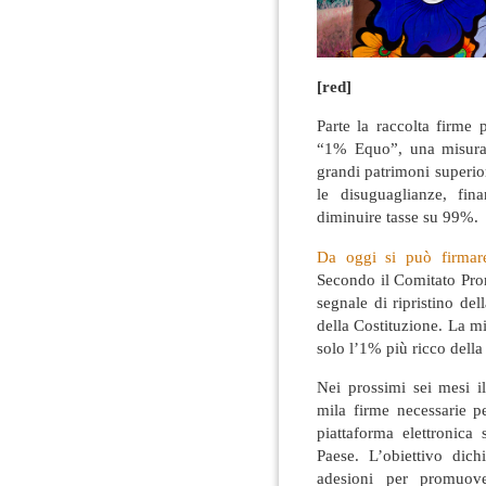
[red]
Parte la raccolta firme 
“1% Equo”, una misura 
grandi patrimoni superiori
le disuguaglianze, fina
diminuire tasse su 99%.
Da oggi si può firmar
Secondo il Comitato Pro
segnale di ripristino dell
della Costituzione. La m
solo l’1% più ricco dell
Nei prossimi sei mesi i
mila firme necessarie pe
piattaforma elettronica 
Paese. L’obiettivo dic
adesioni per promuov