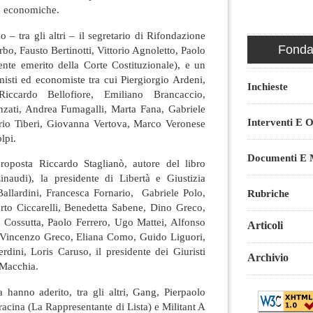
ed economiche.
 – tra gli altri – il segretario di Rifondazione
Fondaz
o, Fausto Bertinotti, Vittorio Agnoletto, Paolo
nte emerito della Corte Costituzionale), e un
sti ed economiste tra cui Piergiorgio Ardeni,
Inchieste
iccardo Bellofiore, Emiliano Brancaccio,
zati, Andrea Fumagalli, Marta Fana, Gabriele
Interventi E O
rio Tiberi, Giovanna Vertova, Marco Veronese
lpi.
Documenti E M
roposta Riccardo Staglianò, autore del libro
Einaudi), la presidente di Libertà e Giustizia
allardini, Francesca Fornario, Gabriele Polo,
Rubriche
erto Ciccarelli, Benedetta Sabene, Dino Greco,
Cossutta, Paolo Ferrero, Ugo Mattei, Alfonso
Articoli
, Vincenzo Greco, Eliana Como, Guido Liguori,
dini, Loris Caruso, il presidente dei Giuristi
Archivio
 Macchia.
hanno aderito, tra gli altri, Gang, Pierpaolo
acina (La Rappresentante di Lista) e Militant A