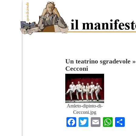
Un teatrino sgradevole
Cecconi
Amleto-dipinto-di-
Cecconi.jpg
Facebook
Twitter
Email
What
Co