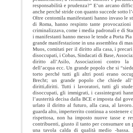
responsabilità e prudenza?” E’un arcano diffici
anche perché stride con quanto succede sotto l
Oltre centomila manifestanti hanno invaso le st
di Roma, hanno respinto tante provocazioni 
criminalizzava, come i media padronali e di Stat
i manifestanti hanno messo le tende a Porta Pia
grande manifestazione in una assemblea di mas
Muos, comitati per il diritto alla casa, i precar
disoccupati, i Cobas, Sindacati di Base, Associa
diritto all’Asilo, Associazioni contro la 
dell’acqua ecc. Un grande popolo che si “siede
torto perché tutti gli altri posti erano occu
Brecht; un grande popolo che chiede all’un
diritti,diritti. Tutti i lavoratori, tutti gli stud
disoccupati, gli immigrati, i cassintegrati han
l’austerità decisa dalla BCE e imposta dal gove
urlato il diritto al futuro, alla casa, al lavor
guarda alto, imperterrito continua a sostenere 
rispettosa, non ha imposto nuove tasse e rest
contribuenti, giusto il tanto per consumare un 
una tavola calda di qualità medio -bassa. L