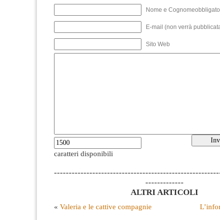
Nome e Cognomeobbligato
E-mail (non verrà pubblicata
Sito Web
caratteri disponibili
--------------------------------------------------------
-------------
ALTRI ARTICOLI
«
Valeria e le cattive compagnie
L’info