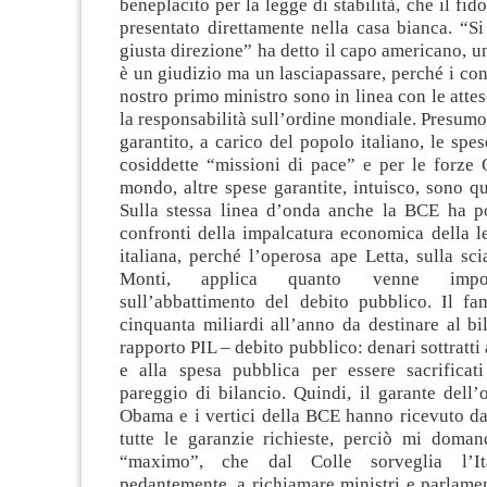
beneplacito per la legge di stabilità, che il fid
presentato direttamente nella casa bianca. “Si
giusta direzione” ha detto il capo americano, u
è un giudizio ma un lasciapassare, perché i cont
nostro primo ministro sono in linea con le attes
la responsabilità sull’ordine mondiale. Presumo
garantito, a carico del popolo italiano, le spes
cosiddette “missioni di pace” e per le forze
mondo, altre spese garantite, intuisco, sono qu
Sulla stessa linea d’onda anche la BCE ha p
confronti della impalcatura economica della le
italiana, perché l’operosa ape Letta, sulla sc
Monti, applica quanto venne impost
sull’abbattimento del debito pubblico. Il f
cinquanta miliardi all’anno da destinare al b
rapporto PIL – debito pubblico: denari sottratti
e alla spesa pubblica per essere sacrificati 
pareggio di bilancio. Quindi, il garante dell
Obama e i vertici della BCE hanno ricevuto da
tutte le garanzie richieste, perciò mi doman
“maximo”, che dal Colle sorveglia l’Ita
pedantemente, a richiamare ministri e parlamen