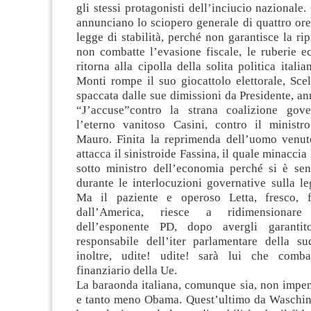
gli stessi protagonisti dell’inciucio nazional
annunciano lo sciopero generale di quattro ore
legge di stabilità, perché non garantisce la rip
non combatte l’evasione fiscale, le ruberie ec
ritorna alla cipolla della solita politica itali
Monti rompe il suo giocattolo elettorale, Sce
spaccata dalle sue dimissioni da Presidente, a
“J’accuse”contro la strana coalizione gove
l’eterno vanitoso Casini, contro il ministr
Mauro. Finita la reprimenda dell’uomo venut
attacca il sinistroide Fassina, il quale minaccia
sotto ministro dell’economia perché si è sen
durante le interlocuzioni governative sulla leg
Ma il paziente e operoso Letta, fresco, fr
dall’America, riesce a ridimensionar
dell’esponente PD, dopo avergli garanti
responsabile dell’iter parlamentare della su
inoltre, udite! udite! sarà lui che combat
finanziario della Ue.
La baraonda italiana, comunque sia, non impen
e tanto meno Obama. Quest’ultimo da Waschin