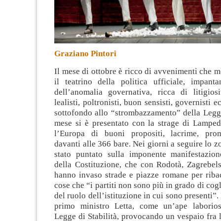
Graziano Pintori
Il mese di ottobre è ricco di avvenimenti che me
il teatrino della politica ufficiale, impant
dell’anomalia governativa, ricca di litigiosi
lealisti, poltronisti, buon sensisti, governisti
ec
sottofondo allo “strombazzamento” della Legge 
mese si è presentato con la strage di Lampe
l’Europa di buoni propositi, lacrime, prom
davanti alle 366 bare. Nei giorni a seguire lo z
stato puntato sulla imponente manifestazion
della Costituzione, che con Rodotà, Zagrebels
hanno invaso strade e piazze romane per ribadi
cose che “i partiti non sono più in grado di cog
del ruolo dell’istituzione in cui sono presenti”.
primo ministro Letta, come un’ape laborios
Legge di Stabilità, provocando un vespaio fra le