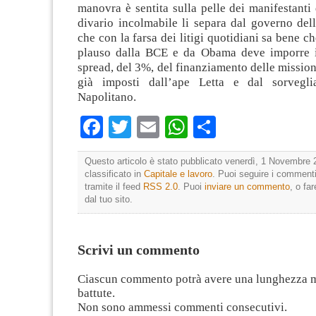
manovra è sentita sulla pelle dei manifestanti 
divario incolmabile li separa dal governo dell
che con la farsa dei litigi quotidiani sa bene ch
plauso dalla BCE e da Obama deve imporre il
spread, del 3%, del finanziamento delle missioni
già imposti dall’ape Letta e dal sorvegli
Napolitano.
Facebook
Twitter
Email
WhatsApp
Condividi
Questo articolo è stato pubblicato venerdì, 1 Novembre 
classificato in
Capitale e lavoro
. Puoi seguire i commenti
tramite il feed
RSS 2.0
. Puoi
inviare un commento
, o fa
dal tuo sito.
Scrivi un commento
Ciascun commento potrà avere una lunghezza 
battute.
Non sono ammessi commenti consecutivi.