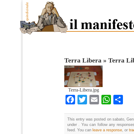
Terra Lìbera
»
Terra Li
Terra-Libera.jpg
Facebook
Twitter
Email
What
Co
This entry was posted on sabato, Genn
under . You can follow any responses
feed. You can
leave a response
, or
tr