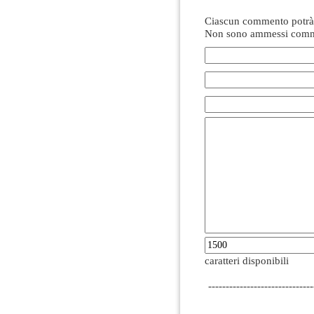
Ciascun commento potrà 
Non sono ammessi comme
caratteri disponibili
------------------------------