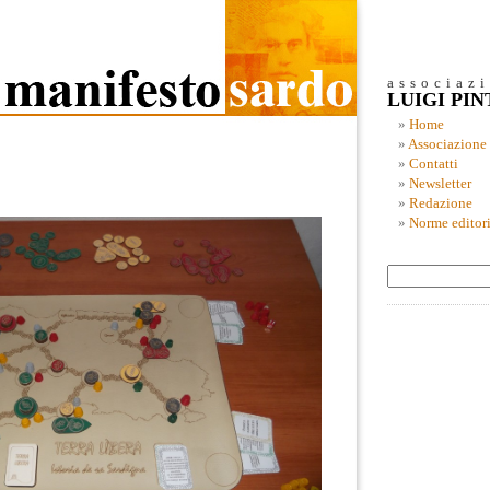
associaz
LUIGI PI
Home
Associazione
Contatti
Newsletter
Redazione
Norme editori