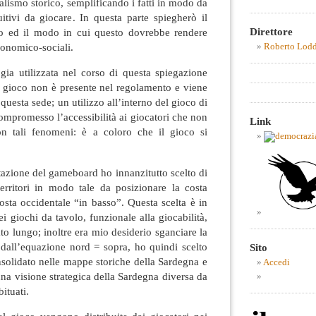
alismo storico, semplificando i fatti in modo da
uitivi da giocare. In questa parte spiegherò il
Direttore
o ed il modo in cui questo dovrebbe rendere
onomico-sociali.
Roberto Lod
gia utilizzata nel corso di questa spiegazione
el gioco non è presente nel regolamento e viene
uesta sede; un utilizzo all’interno del gioco di
compromesso l’accessibilità ai giocatori che non
Link
n tali fenomeni: è a coloro che il gioco si
tazione del gameboard ho innanzitutto scelto di
 territori in modo tale da posizionare la costa
costa occidentale “in basso”. Questa scelta è in
ei giochi da tavolo, funzionale alla giocabilità,
 lato lungo; inoltre era mio desiderio sganciare la
dall’equazione nord = sopra, ho quindi scelto
Sito
solidato nelle mappe storiche della Sardegna e
Accedi
una visione strategica della Sardegna diversa da
ituati.