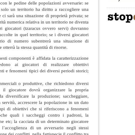
con le pedine delle popolazioni avversarie: se
olo un territorio ha diritto a raccogliere una
 ci sarà una situazione di proprietà privata; se
ità numerica relativa in un territorio ne diventa
tri giocatori (tzaracus ovvero servi) dovranno
ccolte in quel territorio; se i diversi giocatori
rio di numero subentrerà una situazione di
 otterrà la stessa quantità di risorse.
esti componenti è affidata la caratterizzazione
edono ai giocatori di realizzare obiettivi
i e fenomeni tipici dei diversi periodi storici;
mmerciali o produttive, che richiedono diversi
e il giocatore dovrà organizzare la propria
 diversificare la produzione; saccheggiare,
la servitù, accrescere la popolazione in un dato
mpi di obiettivi che si riferiscono a fenomeni
poche quali i saccheggi contro i padroni, la
one etc; la cacciata di un determinato giocatore
o l’accoglienza di un avversario negli stessi
e dei conflitti, nella fattispecie il conflitto tra