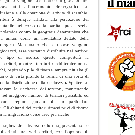
del gioco vengono distribuite dai giocatori nei
isorse utili all’incremento demografico, al
uzione e alla creazione di attività di scambio.
ritori è dunque affidata alla percezione dei
utabile nel corso della partita: questa scelta
a polemica contro la geografia determinista che
tti umani come un inevitabile dettato della
fologica. Man mano che le risorse vengono
giocatori, esse verranno distribuite nei territori
so tipo di risorse: questo comporterà la
 territori, mentre i territori ricchi tenderanno a
hi, ospitando pile di risorse sempre più alte (il
nto di vista prende la forma di una sorta di
lla distribuzione della ricchezza). Spetterà ai
nnovare la ricchezza dei territori, mantenendo
 nel maggiore numero di territori possibili, ed
lcune regioni godano di un particolare
Gli abitanti dei territori rimasti privi di risorse
n la migrazione verso aree più ricche.
nuraghes dei diversi colori rappresentano le
stribuiti nei vari territori, con l’opzione di