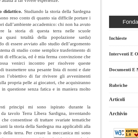
 adatta a far vivere esperienze.
o didattico.
Studiando la storia della Sardegna
sono reso conto di quanto sia difficile portare i
Fondaz
fuori dall’ambiente accademico: chi non ha avuto
ere la storia di questa terra nelle scuole
la quasi totalità della popolazione sarda)
Inchieste
do di essere avviato allo studio dell’argomento
sistema di studio come semplice trasferimento di
Interventi E O
iti di efficacia, ed è mia ferma convinzione che
ossa venirci incontro per risolvere queste
Documenti E M
di trasmettere una pesante lista di nomi e date
on l’obiettivo di far rivivere gli avvenimenti
lla propria pelle ai giocatori, che acquisiranno
Rubriche
 in questione senza fatica e in maniera molto
Articoli
sti principi mi sono ispirato durante la
 da tavolo Terra Lìbera Sardigna, inventando
Archivio
che consentisse di trattare svariate tematiche
nti la storia della Sardegna ma applicabili alla
lo della terra. Per creare la meccanica mi sono