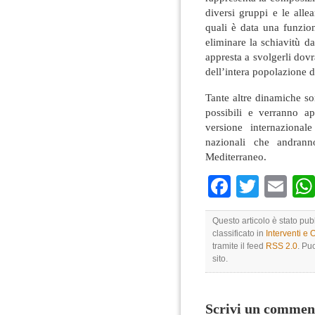
diversi gruppi e le allean
quali è data una funzion
eliminare la schiavitù da
appresta a svolgerli dovr
dell’intera popolazione de
Tante altre dinamiche so
possibili e verranno ap
versione internazional
nazionali che andrann
Mediterraneo.
Faceboo
Twitte
Em
Questo articolo è stato pu
classificato in
Interventi e 
tramite il feed
RSS 2.0
. Pu
sito.
Scrivi un commen