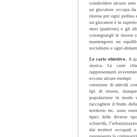
condividere alcune aree 
un giocatore occupa da s
risorsa per ogni pedina e
un giocatore è in superior
meri (padrone) e gli al
consegnargli le risorse ra
mantengono un equilib
socialismo e ogni abitante
Le carte obiettivo.
A qu
storica. Le carte chi
rappresentanti avveniment
eccone alcuni esempi:
creazione di attività co
tipi di risorse, dunqu
popolazione in modo da
raccogliere il frutto del
territorio etc. sono ese
tipici delle diverse e
schiavitù, l’urbanizzazi
dai territori occupati 
rappresenta la composizion