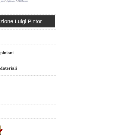
ione Luigi Pintor
pinioni
ateriali