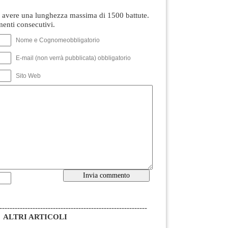
avere una lunghezza massima di 1500 battute.
nti consecutivi.
Nome e Cognomeobbligatorio
E-mail (non verrà pubblicata) obbligatorio
Sito Web
----------------------------------------------------------
ALTRI ARTICOLI