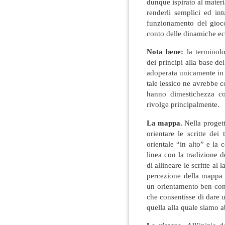
dunque ispirato al materi
renderli semplici ed int
funzionamento del gioc
conto delle dinamiche ec
Nota bene:
la terminolo
dei principi alla base d
adoperata unicamente in q
tale lessico ne avrebbe 
hanno dimestichezza co
rivolge principalmente.
La mappa.
Nella proget
orientare le scritte dei
orientale “in alto” e la 
linea con la tradizione d
di allineare le scritte al
percezione della mappa 
un orientamento ben con
che consentisse di dare 
quella alla quale siamo ab