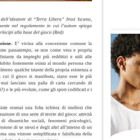
 dell’ideatore di “Terra Lìbera” Iroxi Iscanu,
sente nel regolamento in cui l’autore spiega
 principi alla base del gioco (Red)
sione.
E’ vicina alla concezione comune la
ome passatempo, se non come vera e propria
istante da impieghi più redditizi e utili alle
dubito fortemente esista al mondo persona che
lmeno qualche istante della propria esistenza a
 cui il gioco si manifesta, siano esse le più
 mai lanciato una palla di carta cercando di
ti?) o le più evolute, come gli sport codificati e i
iste oramai una folta schiera di studiosi che
azione di una serie di teorie del gioco: attività
 di dinamiche sociali, fenomeni psicologici,
ione di se stessi e degli altri all’interno di un
ma una visione semplificata e falsificata della