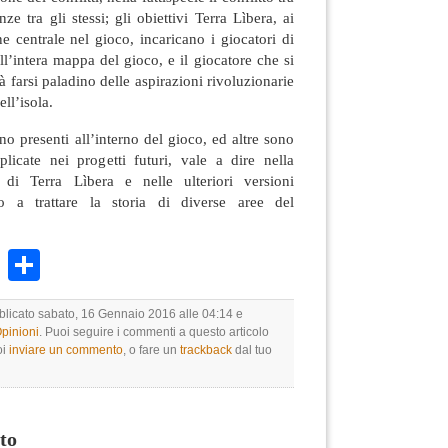
ze tra gli stessi; gli obiettivi Terra Lìbera, ai
e centrale nel gioco, incaricano i giocatori di
ll’intera mappa del gioco, e il giocatore che si
à farsi paladino delle aspirazioni rivoluzionarie
ll’isola.
no presenti all’interno del gioco, ed altre sono
plicate nei progetti futuri, vale a dire nella
e di Terra Lìbera e nelle ulteriori versioni
o a trattare la storia di diverse aree del
k
r
ail
WhatsApp
Condividi
bblicato sabato, 16 Gennaio 2016 alle 04:14 e
Opinioni
. Puoi seguire i commenti a questo articolo
oi
inviare un commento
, o fare un
trackback
dal tuo
to