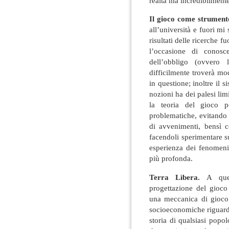
realtà ma incredibilmente
Il gioco come strument
all’università e fuori mi 
risultati delle ricerche 
l’occasione di conosc
dell’obbligo (ovvero 
difficilmente troverà mo
in questione; inoltre il 
nozioni ha dei palesi lim
la teoria del gioco p
problematiche, evitando 
di avvenimenti, bensì c
facendoli sperimentare su
esperienza dei fenomeni
più profonda.
Terra Lìbera.
A que
progettazione del gioco
una meccanica di gioco 
socioeconomiche riguarda
storia di qualsiasi popo