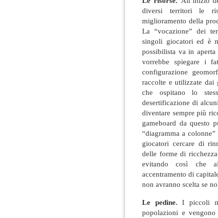
Le risorse.
All’inizio 
diversi territori le r
miglioramento della prod
La “vocazione” dei ter
singoli giocatori ed è m
possibilista va in apert
vorrebbe spiegare i fa
configurazione geomor
raccolte e utilizzate dai 
che ospitano lo stes
desertificazione di alcuni
diventare sempre più ricc
gameboard da questo pu
“diagramma a colonne” de
giocatori cercare di ri
delle forme di ricchezza
evitando così che a
accentramento di capitale. 
non avranno scelta se no
Le pedine.
I piccoli 
popolazioni e vengono di