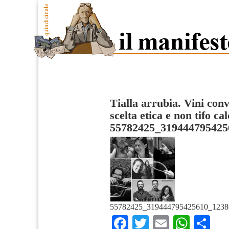
Tialla arrubia. Vini conv
scelta etica e non tifo cal
55782425_319444795425
55782425_319444795425610_1238
Facebook
Twitter
Email
What
Co