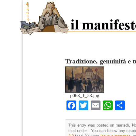
Tradizione, genuinità e 
p063_1_23.jpg
Facebook
Twitter
Email
What
Co
This entry was posted on martedì, N
filed under . You can follow any resp