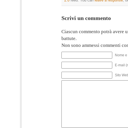
2.0
feed. You can
leave a response
, o
Scrivi un commento
Ciascun commento potrà avere u
battute.
Non sono ammessi commenti con
Nome e 
E-mail (
Sito We