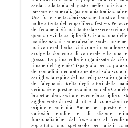
sarda”, adattando al gusto medio turistico so
paesane e carnevali, gastronomia tradizionale e 
Una forte spettacolarizzazione turistica han
molte attività del tempo libero festivo. Per acc
dei fenomeni più noti, tanto da essere ovvi ma t
quanto ovvi, la sartiglia di Oristano, una delle
manifestazioni carnevalesche sarde, insieme 
noti carnevali barbaricini come i mamuthones 
svolge la domenica di carnevale e ha una rep
grasso. La prima volta è organizzata da ciò 
rimane del “gremio” (spagnolo per corporazio
dei contadini, ma praticamente al solo scopo d
sartiglia; la replica del martedì grasso è organ
dei falegnami. Scelta degli attori della manif
cerimonie e questue incominciano alla Candelo
la spettacolarizzazione recente la sartiglia ori
agglomerato di resti di riti e di concezioni re
origine e antichità. Anche per questo è st
curiosità erudite e di dispute etimo
funzionalistiche, dal frazersimo al freudi
soprattutto uno spettacolo per turisti, com