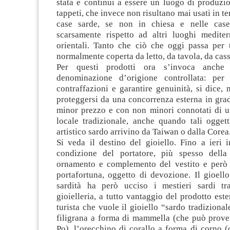
stata e continui a essere un luogo di produzi
tappeti, che invece non risultano mai usati in te
case sarde, se non in chiesa e nelle case 
scarsamente rispetto ad altri luoghi mediter
orientali. Tanto che ciò che oggi passa per 
normalmente coperta da letto, da tavola, da cas
Per questi prodotti ora s’invoca anche
denominazione d’origione controllata: per 
contraffazioni e garantire genuinità, si dice, 
proteggersi da una concorrenza esterna in gra
minor prezzo e con non minori connotati di un
locale tradizionale, anche quando tali oggett
artistico sardo arrivino da Taiwan o dalla Corea
Si veda il destino del gioiello. Fino a ieri 
condizione del portatore, più spesso della 
ornamento e complemento del vestito e però
portafortuna, oggetto di devozione. Il gioell
sardità ha però ucciso i mestieri sardi tra
gioielleria, a tutto vantaggio del prodotto este
turista che vuole il gioiello “sardo tradizional
filigrana a forma di mammella (che può prove
Po), l’orecchino di corallo a forma di corno 