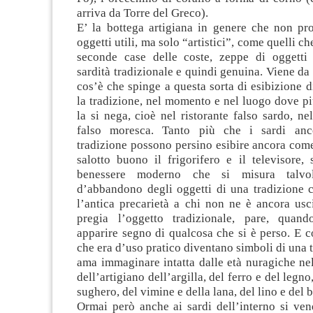
arriva da Torre del Greco).
E’ la bottega artigiana in genere che non pr
oggetti utili, ma solo “artistici”, come quelli 
seconde case delle coste, zeppe di oggetti
sardità tradizionale e quindi genuina. Viene d
cos’è che spinge a questa sorta di esibizione d
la tradizione, nel momento e nel luogo dove p
la si nega, cioè nel ristorante falso sardo, ne
falso moresca. Tanto più che i sardi anco
tradizione possono persino esibire ancora com
salotto buono il frigorifero e il televisore,
benessere moderno che si misura talvo
d’abbandono degli oggetti di una tradizione c
l’antica precarietà a chi non ne è ancora usci
pregia l’oggetto tradizionale, pare, quan
apparire segno di qualcosa che si è perso. E cos
che era d’uso pratico diventano simboli di una t
ama immaginare intatta dalle età nuragiche ne
dell’artigiano dell’argilla, del ferro e del legno
sughero, del vimine e della lana, del lino e del b
Ormai però anche ai sardi dell’interno si ven