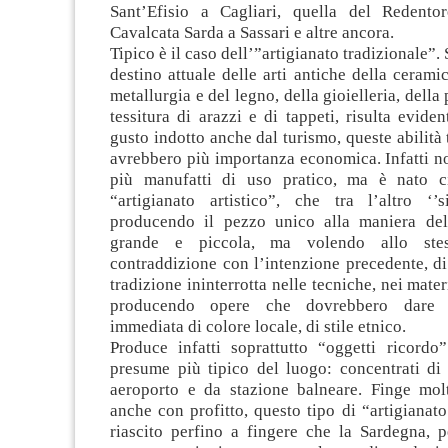
Sant’Efisio a Cagliari, quella del Redento
Cavalcata Sarda a Sassari e altre ancora.
Tipico è il caso dell’”artigianato tradizionale”.
destino attuale delle arti antiche della ceramic
metallurgia e del legno, della gioielleria, della p
tessitura di arazzi e di tappeti, risulta eviden
gusto indotto anche dal turismo, queste abilità 
avrebbero più importanza economica. Infatti n
più manufatti di uso pratico, ma è nato c
“artigianato artistico”, che tra l’altro ‘’s
producendo il pezzo unico alla maniera del
grande e piccola, ma volendo allo ste
contraddizione con l’intenzione precedente, d
tradizione ininterrotta nelle tecniche, nei materia
producendo opere che dovrebbero dare u
immediata di colore locale, di stile etnico.
Produce infatti soprattutto “oggetti ricordo
presume più tipico del luogo: concentrati di 
aeroporto e da stazione balneare. Finge mol
anche con profitto, questo tipo di “artigianato 
riascito perfino a fingere che la Sardegna, p