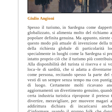
Giulio Angioni
Spesso il turismo, in Sardegna come dapper
globalizzato, si alimenta molto del richiamo 
popolare definita genuina. Ma appunto, niente d
questo modo più attuale di invenzione della tr
della richiesta globale di particolarità loc
specialmente in luoghi come la Sardegna si pre
intatto proprio ciò che il turismo più contribui
Alla disponibilità del turista si riserva e si v
loca¬le di sardità, che si adatta a diventarn
come persona, recitando spesso la parte del 
vesti di un sempre senza tempo ma con puntigl
di luogo. Certamente molti ricavano an
aggiornamenti un divertimento genuino, quand
certa industria turistica ripropone il preteso 
divertire, meravigliare, per muovere magari a
addirittura dichiara di incaricarsi anch
d’informare, usando il gruppo folk che danz