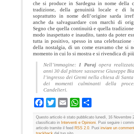
che si produce in Sardegna in nome della co
tradizione, della genuinità locale e di l
soprattutto in nome dell’origine sarda irref
anche da salvaguardare con marchi di origi
Segno che quella continuità e quella tradizione 
modo inaspettato e inaudito, tanto da poter ess
tutta in positivo, spesso in una celebrazione
della nostalgia, di un come eravamo che si n
momento in cui lo si mostra e si rivendica di più
Nell’immagine:
I Paraj
opera realizzat
anni 30 dal pittore sassarese Giuseppe Bia
l’ingresso dei Gremi nella chiesa di Sant
dei momenti culminanti della proce
Candelieri.
Facebook
Twitter
Email
WhatsApp
Condividi
Questo articolo è stato pubblicato lunedì, 16 Novembre 
classificato in
Interventi e Opinioni
. Puoi seguire i comm
articolo tramite il feed
RSS 2.0
. Puoi
inviare un commen
trackback
dal tuo sito.