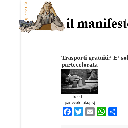
Trasporti gratuiti? E’ so
partecolorata
foto-bn-
partecolorata.jpg
Facebook
Twitter
Email
What
Co