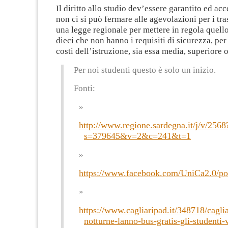
Il diritto allo studio dev’essere garantito ed acce
non ci si può fermare alle agevolazioni per i tra
una legge regionale per mettere in regola quello
dieci che non hanno i requisiti di sicurezza, per 
costi dell’istruzione, sia essa media, superiore o
Per noi studenti questo è solo un inizio.
Fonti:
http://www.regione.sardegna.it/j/v/2568
s=379645&v=2&c=241&t=1
https://www.facebook.com/UniCa2.0/p
https://www.cagliaripad.it/348718/caglia
notturne-lanno-bus-gratis-gli-studenti-