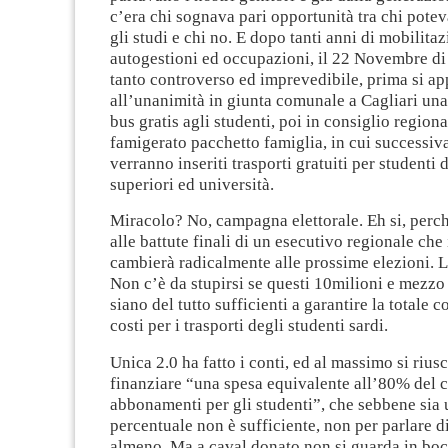
c’era chi sognava pari opportunità tra chi potev
gli studi e chi no. E dopo tanti anni di mobilitazi
autogestioni ed occupazioni, il 22 Novembre d
tanto controverso ed imprevedibile, prima si a
all’unanimità in giunta comunale a Cagliari un
bus gratis agli studenti, poi in consiglio regiona
famigerato pacchetto famiglia, in cui successi
verranno inseriti trasporti gratuiti per studenti 
superiori ed università.
Miracolo? No, campagna elettorale.
Eh si, perc
alle battute finali di un esecutivo regionale che
cambierà radicalmente alle prossime elezioni. L
Non c’è da stupirsi se questi 10milioni e mezzo 
siano del tutto sufficienti a garantire la totale c
costi per i trasporti degli studenti sardi.
Unica 2.0 ha fatto i conti, ed al massimo si rius
finanziare “una spesa equivalente all
’
80% del c
abbonamenti per gli studenti”, che sebbene sia 
percentuale non è sufficiente, non per parlare di
almeno.
Ma a caval donato non si guarda in bo