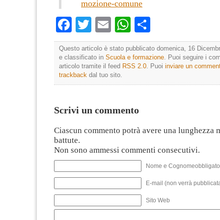
mozione-comune
Facebook
Twitter
Email
WhatsApp
Condividi
Questo articolo è stato pubblicato domenica, 16 Dicembr
e classificato in
Scuola e formazione
. Puoi seguire i co
articolo tramite il feed
RSS 2.0
. Puoi
inviare un commen
trackback
dal tuo sito.
Scrivi un commento
Ciascun commento potrà avere una lunghezza 
battute.
Non sono ammessi commenti consecutivi.
Nome e Cognomeobbligato
E-mail (non verrà pubblicata
Sito Web