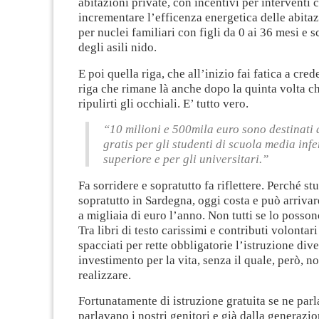
abitazioni private, con incentivi per interventi 
incrementare l’efficenza energetica delle abita
per nuclei familiari con figli da 0 ai 36 mesi e sc
degli asili nido.
E poi quella riga, che all’inizio fai fatica a cred
riga che rimane là anche dopo la quinta volta c
ripulirti gli occhiali. E’ tutto vero.
“
10 milioni e 500mila euro sono destinati 
gratis per gli studenti di scuola media infe
superiore e per gli universitari.”
Fa sorridere e sopratutto fa riflettere. Perché st
sopratutto in Sardegna, oggi costa e può arrivar
a migliaia di euro l’anno. Non tutti se lo posso
Tra libri di testo carissimi e contributi volontari
spacciati per rette obbligatorie l’istruzione div
investimento per la vita, senza il quale, però, no
realizzare.
Fortunatamente di istruzione gratuita se ne par
parlavano i nostri genitori e già dalla generazi