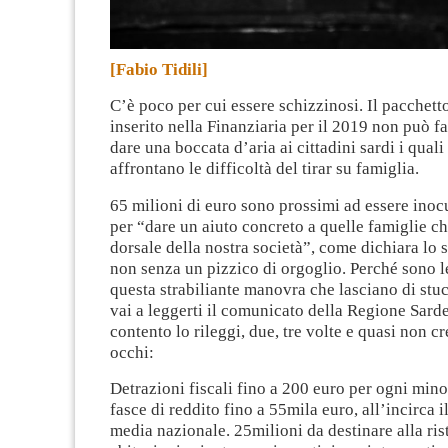
[Fabio Tidili]
C’è poco per cui essere schizzinosi. Il pacchett
inserito nella Finanziaria per il 2019 non può fa
dare una boccata d’aria ai cittadini sardi i qual
affrontano le difficoltà del tirar su famiglia.
65 milioni di euro sono prossimi ad essere inocu
per “dare un aiuto concreto a quelle famiglie ch
dorsale della nostra societ
à
”, come dichiara lo s
non senza un pizzico di orgoglio.
Perché sono l
questa strabiliante manovra che lasciano di stuc
vai a leggerti il comunicato della Regione Sard
contento lo rileggi, due, tre volte e quasi non cr
occhi:
Detrazioni fiscali fino a 200 euro per ogni mino
fasce di reddito fino a 55mila euro, all’incirca i
media nazionale.
25milioni da destinare alla ris