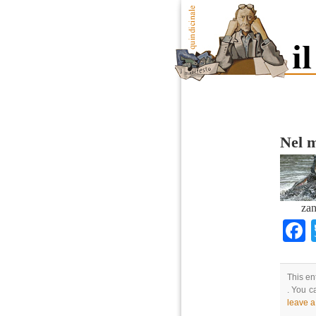
Nel m
zan
This en
. You c
leave 