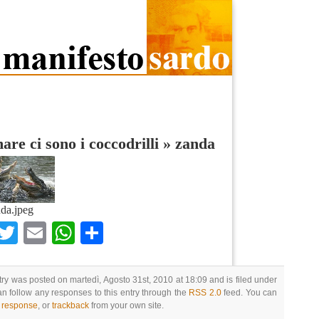
are ci sono i coccodrilli
»
zanda
da.jpeg
Facebook
Twitter
Email
WhatsApp
Condividi
try was posted on martedì, Agosto 31st, 2010 at 18:09 and is filed under
an follow any responses to this entry through the
RSS 2.0
feed. You can
a response
, or
trackback
from your own site.