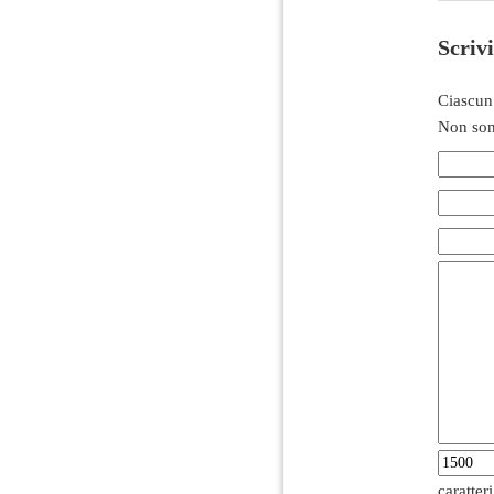
Scriv
Ciascun
Non son
caratter