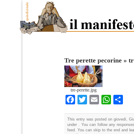
Tre perette pecorine
»
tr
tre-perette.jpg
Facebook
Twitter
Email
What
Co
This entry was posted on giovedì, Giu
under . You can follow any responses
feed. You can skip to the end and lea