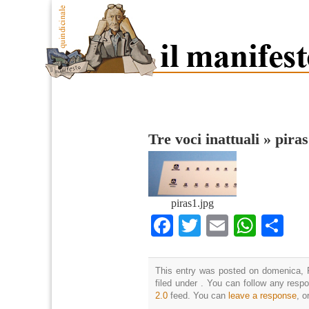
Tre voci inattuali
»
piras
piras1.jpg
Facebook
Twitter
Email
What
Co
This entry was posted on domenica, F
filed under . You can follow any resp
2.0
feed. You can
leave a response
, o